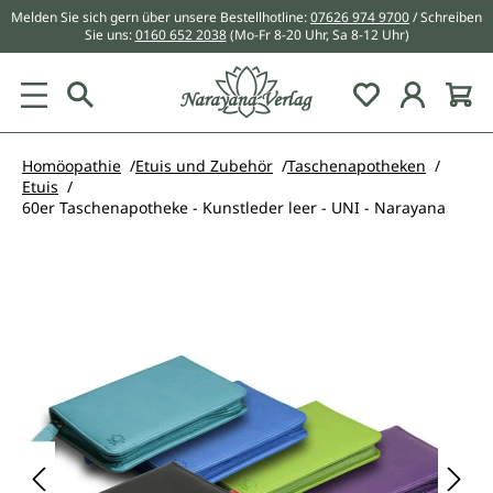
Melden Sie sich gern über unsere Bestellhotline:
07626 974 9700
/ Schreiben
alt springen
Sie uns:
0160 652 2038
(Mo-Fr 8-20 Uhr, Sa 8-12 Uhr)
Du hast 0 Pr
Homöopathie
Etuis und Zubehör
Taschenapotheken
Etuis
60er Taschenapotheke - Kunstleder leer - UNI - Narayana
Bildergalerie überspringen