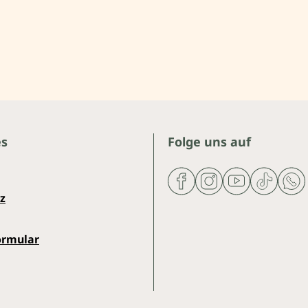
es
Folge uns auf
z
ormular