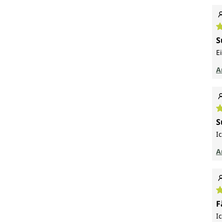
D
S
E
A
D
S
I
A
D
F
I