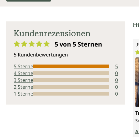
Hi
Kundenrezensionen
5 von 5
Sternen
Durchschnittliche Bewertung von 5 von 5 Sternen
5 Kundenbewertungen
D
5 Sterne
5
4 Sterne
0
3 Sterne
0
2 Sterne
0
1 Sterne
0
T
S
A