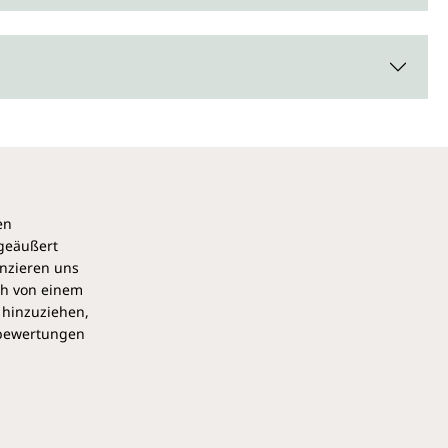
en
 geäußert
anzieren uns
ch von einem
 hinzuziehen,
pbewertungen