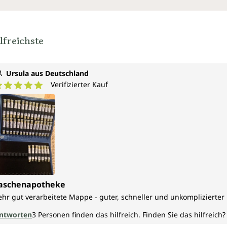
lfreichste
Ursula aus Deutschland
Verifizierter Kauf
urchschnittliche Bewertung von 5 von 5 Sternen
aschenapotheke
ehr gut verarbeitete Mappe - guter, schneller und unkomplizierter 
ntworten
3
Personen finden das hilfreich.
Finden Sie das hilfreich?