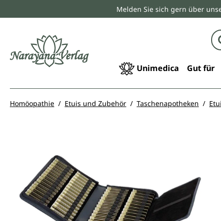
Melden Sie sich gern über unse
springen
Zur Hauptnavigation springen
Unimedica
Gut für
Homöopathie
Etuis und Zubehör
Taschenapotheken
Etu
Bildergalerie überspringen