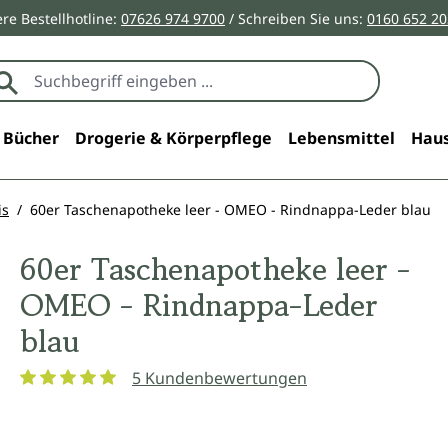
re Bestellhotline:
07626 974 9700
/ Schreiben Sie uns:
0160 652 2
Bücher
Drogerie & Körperpflege
Lebensmittel
Haus
is
60er Taschenapotheke leer - OMEO - Rindnappa-Leder blau
60er Taschenapotheke leer -
OMEO - Rindnappa-Leder
blau
5 Kundenbewertungen
Durchschnittliche Bewertung von 5 von 5 Sternen