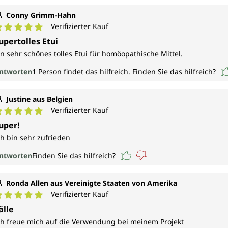
Conny Grimm-Hahn
Verifizierter Kauf
urchschnittliche Bewertung von 5 von 5 Sternen
upertolles Etui
in sehr schönes tolles Etui für homöopathische Mittel.
ntworten
1
Person findet das hilfreich.
Finden Sie das hilfreich?
Justine aus Belgien
Verifizierter Kauf
urchschnittliche Bewertung von 5 von 5 Sternen
uper!
ch bin sehr zufrieden
ntworten
Finden Sie das hilfreich?
Ronda Allen aus Vereinigte Staaten von Amerika
Verifizierter Kauf
urchschnittliche Bewertung von 5 von 5 Sternen
älle
ch freue mich auf die Verwendung bei meinem Projekt