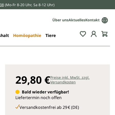
038
(Mo-Fr 8-20 Uhr, Sa 8-12 Uhr)
Über uns
Aktuelles
Kontakt
Du hast 0 Pro
halt
Homöopathie
Tiere
29,80 €
Preise inkl. MwSt. zzgl.
Versandkosten
Bald wieder verfügbar!
Liefertermin noch offen
Versandkostenfrei ab 29 € (DE)