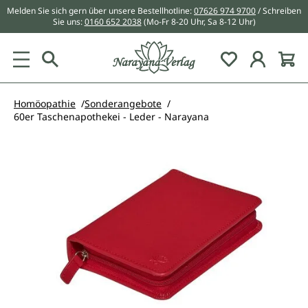
Melden Sie sich gern über unsere Bestellhotline:
07626 974 9700
/ Schreiben
alt springen
Sie uns:
0160 652 2038
(Mo-Fr 8-20 Uhr, Sa 8-12 Uhr)
Du hast 0 Pr
Homöopathie
Sonderangebote
60er Taschenapothekei - Leder - Narayana
Bildergalerie überspringen