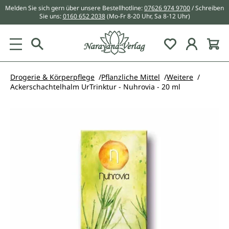
Melden Sie sich gern über unsere Bestellhotline:
07626 974 9700
/ Schreiben
alt springen
Sie uns:
0160 652 2038
(Mo-Fr 8-20 Uhr, Sa 8-12 Uhr)
Du hast 0 Pr
Drogerie & Körperpflege
Pflanzliche Mittel
Weitere
Ackerschachtelhalm UrTrinktur - Nuhrovia - 20 ml
Bildergalerie überspringen