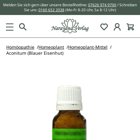
Melden Sie sich gern über unsere Bestellhotline:
07626 974 9700
/ Schreiben
alt springen
Sie uns:
0160 652 2038
(Mo-Fr 8-20 Uhr, Sa 8-12 Uhr)
Du hast 0 Pr
Homöopathie
Homeoplant
Homeoplant-Mittel
Aconitum (Blauer Eisenhut)
Bildergalerie überspringen