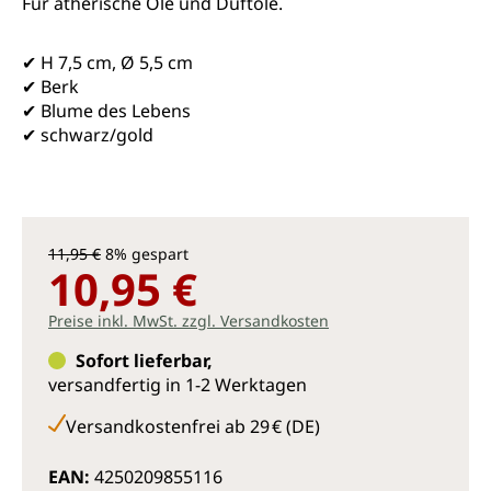
Für ätherische Öle und Duftöle.
✔ H 7,5 cm, Ø 5,5 cm
✔ Berk
✔ Blume des Lebens
✔ schwarz/gold
11,95 €
8% gespart
10,95 €
Preise inkl. MwSt. zzgl. Versandkosten
Sofort lieferbar,
versandfertig in 1-2 Werktagen
Versandkostenfrei ab 29 € (DE)
EAN:
4250209855116