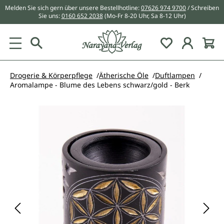
Melden Sie sich gern über unsere Bestellhotline:
07626 974 9700
/ Schreiben
alt springen
Sie uns:
0160 652 2038
(Mo-Fr 8-20 Uhr, Sa 8-12 Uhr)
Du hast 0 Pr
Drogerie & Körperpflege
Ätherische Öle
Duftlampen
Aromalampe - Blume des Lebens schwarz/gold - Berk
Bildergalerie überspringen