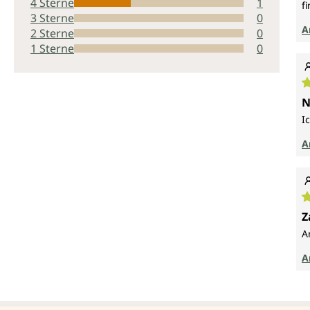
4 Sterne
1
f
3 Sterne
0
A
2 Sterne
0
1 Sterne
0
D
N
I
A
D
Z
A
A