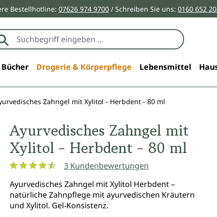
re Bestellhotline:
07626 974 9700
/ Schreiben Sie uns:
0160 652 2
Bücher
Drogerie & Körperpflege
Lebensmittel
Haus
yurvedisches Zahngel mit Xylitol - Herbdent - 80 ml
Ayurvedisches Zahngel mit
Xylitol - Herbdent - 80 ml
3 Kundenbewertungen
Durchschnittliche Bewertung von 4.6 von 5 Sternen
Ayurvedisches Zahngel mit Xylitol Herbdent –
natürliche Zahnpflege mit ayurvedischen Kräutern
und Xylitol. Gel-Konsistenz.