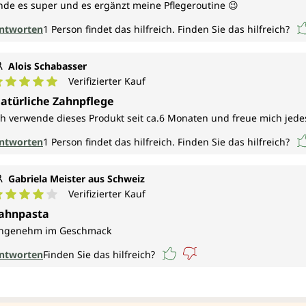
inde es super und es ergänzt meine Pflegeroutine 😉
ntworten
1
Person findet das hilfreich.
Finden Sie das hilfreich?
Alois Schabasser
Verifizierter Kauf
urchschnittliche Bewertung von 5 von 5 Sternen
atürliche Zahnpflege
ch verwende dieses Produkt seit ca.6 Monaten und freue mich jed
ntworten
1
Person findet das hilfreich.
Finden Sie das hilfreich?
Gabriela Meister aus Schweiz
Verifizierter Kauf
urchschnittliche Bewertung von 4 von 5 Sternen
ahnpasta
ngenehm im Geschmack
ntworten
Finden Sie das hilfreich?