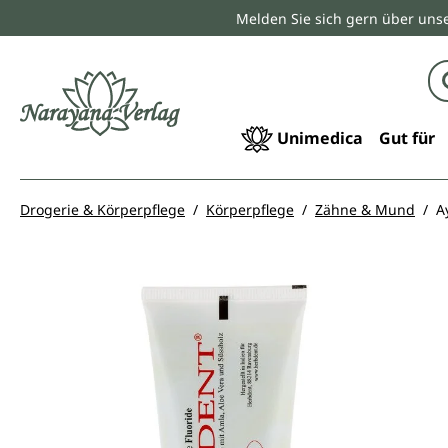
Melden Sie sich gern über unse
springen
Zur Hauptnavigation springen
Unimedica
Gut für
Drogerie & Körperpflege
Körperpflege
Zähne & Mund
A
Bildergalerie überspringen