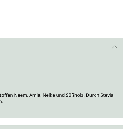
stoffen Neem, Amla, Nelke und Süßholz. Durch Stevia
n.