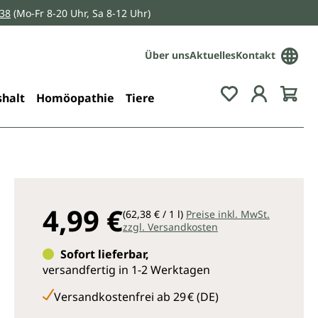
038
(Mo-Fr 8-20 Uhr, Sa 8-12 Uhr)
Über uns
Aktuelles
Kontakt
Du hast 0 Pro
halt
Homöopathie
Tiere
4,99 €
(62,38 € / 1 l)
Preise inkl. MwSt.
zzgl. Versandkosten
Sofort lieferbar,
versandfertig in 1-2 Werktagen
Versandkostenfrei ab 29 € (DE)