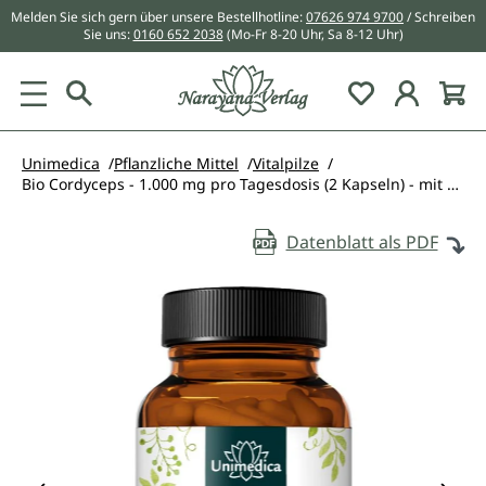
Melden Sie sich gern über unsere Bestellhotline:
07626 974 9700
/ Schreiben
alt springen
Sie uns:
0160 652 2038
(Mo-Fr 8-20 Uhr, Sa 8-12 Uhr)
Du hast 0 Pr
Unimedica
Pflanzliche Mittel
Vitalpilze
Bio Cordyceps - 1.000 mg pro Tagesdosis (2 Kapseln) - mit 30 % Polysacchariden - hochdosiert - 90 Kapseln - von Unimedica
Datenblatt als PDF
Bildergalerie überspringen