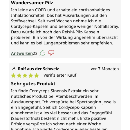
Durchschnittliche Bewertung von 5 von 5 Sternen
Wundersamer Pilz
Ich leide an COPD und erhalte ein cortisonhaltiges
Inhalationsmittel. Das hat Auswirkungen auf den
Stoffwechsel. Seit zwei Wochen nehme ich die
Cordyceps-Kapseln und benötige weniger Notfallspray.
Dazu würde ich noch den Reishi-Pilz-Kapseln
probieren. Bin von der Wirkung angenehm überrascht
und kann es bei Lungenproblemen sehr empfehlen.
Antworten
23
Rolf aus der Schweiz
vor 7 Monaten
Verifizierter Kauf
Durchschnittliche Bewertung von 5 von 5 Sternen
Sehr gutes Produkt
Ich finde Cordyceps Sinensis Extrakt ein sehr
nützliches Produkt bei Atembeschwerden im
Ausdauersport. Ich verspürte bei Sportbeginn jeweils
ein Engegefühl. Seit ich Cordyceps-Kapseln
einneheme ist alles viel besser und das Engegefühl
(Sauerstoffnot) besteht nicht mehr. Erste positive
Erfolge verspürte ich schon nach einer Woche
Einnahme. Ich werde Cordyceps wieder bestellen.