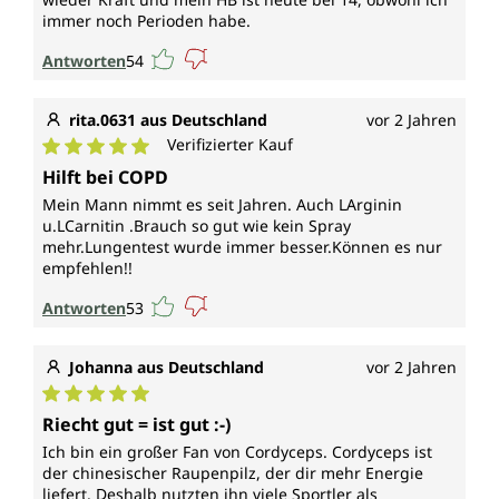
immer noch Perioden habe.
Antworten
54
rita.0631 aus Deutschland
vor 2 Jahren
Verifizierter Kauf
Durchschnittliche Bewertung von 5 von 5 Sternen
Hilft bei COPD
Mein Mann nimmt es seit Jahren. Auch LArginin
u.LCarnitin .Brauch so gut wie kein Spray
mehr.Lungentest wurde immer besser.Können es nur
empfehlen!!
Antworten
53
Johanna aus Deutschland
vor 2 Jahren
Durchschnittliche Bewertung von 5 von 5 Sternen
Riecht gut = ist gut :-)
Ich bin ein großer Fan von Cordyceps. Cordyceps ist
der chinesischer Raupenpilz, der dir mehr Energie
liefert. Deshalb nutzten ihn viele Sportler als