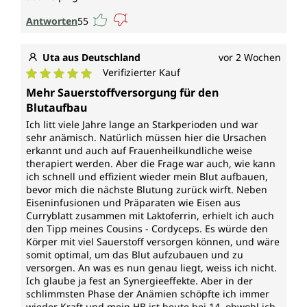
Antworten
55
Uta aus Deutschland
vor 2 Wochen
Verifizierter Kauf
Durchschnittliche Bewertung von 5 von 5 Sternen
Mehr Sauerstoffversorgung für den
Blutaufbau
Ich litt viele Jahre lange an Starkperioden und war
sehr anämisch. Natürlich müssen hier die Ursachen
erkannt und auch auf Frauenheilkundliche weise
therapiert werden. Aber die Frage war auch, wie kann
ich schnell und effizient wieder mein Blut aufbauen,
bevor mich die nächste Blutung zurück wirft. Neben
Eiseninfusionen und Präparaten wie Eisen aus
Curryblatt zusammen mit Laktoferrin, erhielt ich auch
den Tipp meines Cousins - Cordyceps. Es würde den
Körper mit viel Sauerstoff versorgen können, und wäre
somit optimal, um das Blut aufzubauen und zu
versorgen. An was es nun genau liegt, weiss ich nicht.
Ich glaube ja fest an Synergieeffekte. Aber in der
schlimmsten Phase der Anämien schöpfte ich immer
wieder Kraft und mein HB ist heute bei 14, obwohl ich