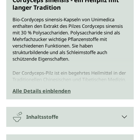
langer Tradition
Bio-Cordyceps sinensis-Kapseln von Unimedica
enthalten den Extrakt des Pilzes Cordyceps sinensis
mit 30 % Polysacchariden. Polysaccharide sind als
Mehrfachzucker wichtige Pflanzenstoffe mit
verschiedenen Funktionen. Sie haben
strukturbildende und als Schleimstoffe auch
schützende Eigenschaften.
Der Cordyceps-Pilz ist ein begehrtes Heilmittel in der
Traditionellen Chinesischen und Tibetischen Medizin.
Cordyceps wird dort für ganz verschiedene
Alle Details einblenden
Einsatzgebiete angewendet. Idealerweise wird er
morgens eingenommen. Neben Vitaminen,
Mineralstoffen und Spurenelementen enthält der
Cordyceps Beta-Glucane und Aminosäuren.
Inhaltsstoffe
Was bedeutet CS-4-Extrakt?
Um die zahlreichen Vorteile des seltenen Cordyceps