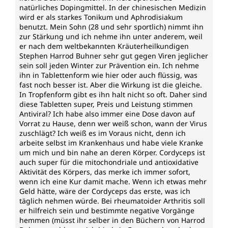
natürliches Dopingmittel. In der chinesischen Medizin
wird er als starkes Tonikum und Aphrodisiakum
benutzt. Mein Sohn (28 und sehr sportlich) nimmt ihn
zur Stärkung und ich nehme ihn unter anderem, weil
er nach dem weltbekannten Kräuterheilkundigen
Stephen Harrod Buhner sehr gut gegen Viren jeglicher
sein soll jeden Winter zur Prävention ein. Ich nehme
ihn in Tablettenform wie hier oder auch flüssig, was
fast noch besser ist. Aber die Wirkung ist die gleiche.
In Tropfenform gibt es ihn halt nicht so oft. Daher sind
diese Tabletten super, Preis und Leistung stimmen
Antiviral? Ich habe also immer eine Dose davon auf
Vorrat zu Hause, denn wer weiß schon, wann der Virus
zuschlägt? Ich weiß es im Voraus nicht, denn ich
arbeite selbst im Krankenhaus und habe viele Kranke
um mich und bin nahe an deren Körper. Cordyceps ist
auch super für die mitochondriale und antioxidative
Aktivität des Körpers, das merke ich immer sofort,
wenn ich eine Kur damit mache. Wenn ich etwas mehr
Geld hätte, wäre der Cordyceps das erste, was ich
täglich nehmen würde. Bei rheumatoider Arthritis soll
er hilfreich sein und bestimmte negative Vorgänge
hemmen (müsst ihr selber in den Büchern von Harrod