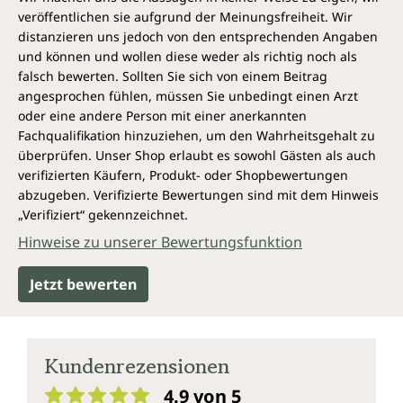
Im CS-4-Extrakt sind die wirksamen Bestandteile
veröffentlichen sie aufgrund der Meinungsfreiheit. Wir
hochkonzentriert und die unwirksamen Bestandteile
distanzieren uns jedoch von den entsprechenden Angaben
wie Wasser und Ballaststoffe entfernt.
und können und wollen diese weder als richtig noch als
falsch bewerten. Sollten Sie sich von einem Beitrag
Eine der teuersten Delikatessen der
angesprochen fühlen, müssen Sie unbedingt einen Arzt
Welt
oder eine andere Person mit einer anerkannten
Fachqualifikation hinzuziehen, um den Wahrheitsgehalt zu
Der Cordyceps, auch bekannt als Chinesischer bzw.
überprüfen. Unser Shop erlaubt es sowohl Gästen als auch
Tibetischer Raupenpilz, ist ein Schlauchpilz. Er
verifizierten Käufern, Produkt- oder Shopbewertungen
kommt fast ausschließlich in den Höhenlagen Tibets
abzugeben. Verifizierte Bewertungen sind mit dem Hinweis
vor und kann nicht angebaut werden. Da Cordyceps-
„Verifiziert“ gekennzeichnet.
Pilze so selten sind und ihre Ernte in den Tibetischen
Hinweise zu unserer Bewertungsfunktion
Hochebenen aufwendig ist, gehören sie zu den
teuersten Delikatessen der Welt. Der Cordyceps ist
Jetzt bewerten
besonders in China ein beliebter Speisepilz, wird aber
auch seit mehr als 600 Jahren als traditioneller
Heilpilz genutzt.
Kundenrezensionen
Seinen Namen verdankt der Pilz seinem äußeren,
raupenähnlichen Aussehen.
4.9 von 5