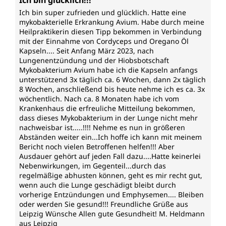
Ich bin glücklich!!!
Ich bin super zufrieden und glücklich. Hatte eine
mykobakterielle Erkrankung Avium. Habe durch meine
Heilpraktikerin diesen Tipp bekommen in Verbindung
mit der Einnahme von Cordyceps und Oregano Öl
Kapseln.... Seit Anfang März 2023, nach
Lungenentzündung und der Hiobsbotschaft
Mykobakterium Avium habe ich die Kapseln anfangs
unterstützend 3x täglich ca. 6 Wochen, dann 2x täglich
8 Wochen, anschließend bis heute nehme ich es ca. 3x
wöchentlich. Nach ca. 8 Monaten habe ich vom
Krankenhaus die erfreuliche Mitteilung bekommen,
dass dieses Mykobakterium in der Lunge nicht mehr
nachweisbar ist.....!!!! Nehme es nun in größeren
Abständen weiter ein...Ich hoffe ich kann mit meinem
Bericht noch vielen Betroffenen helfen!!! Aber
Ausdauer gehört auf jeden Fall dazu....Hatte keinerlei
Nebenwirkungen, im Gegenteil...durch das
regelmäßige abhusten können, geht es mir recht gut,
wenn auch die Lunge geschädigt bleibt durch
vorherige Entzündungen und Emphysemen.... Bleiben
oder werden Sie gesund!!! Freundliche Grüße aus
Leipzig Wünsche Allen gute Gesundheit! M. Heldmann
aus Leipzig