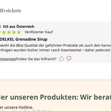
lfreichste
StS aus Österreich
Verifizierter Kauf
urchschnittliche Bewertung von 5 von 5 Sternen
OELKEL Grenadine Sirup
owohl die (Bio) Qualität der geführten Produkte als auch den her
nfragen wurden bisher immer rasch beantwortet • daher jederze
ntworten
Finden Sie das hilfreich?
der unseren Produkten: Wir berat
er unsere Hotline.