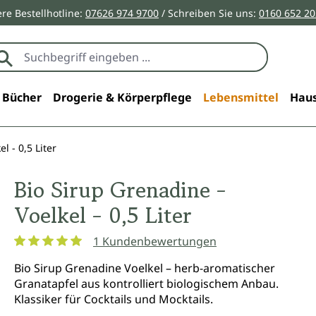
re Bestellhotline:
07626 974 9700
/ Schreiben Sie uns:
0160 652 2
Bücher
Drogerie & Körperpflege
Lebensmittel
Haus
l - 0,5 Liter
Bio Sirup Grenadine -
Voelkel - 0,5 Liter
1 Kundenbewertungen
Durchschnittliche Bewertung von 5 von 5 Sternen
Bio Sirup Grenadine Voelkel – herb-aromatischer
Granatapfel aus kontrolliert biologischem Anbau.
Klassiker für Cocktails und Mocktails.