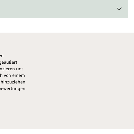
en
 geäußert
anzieren uns
ch von einem
 hinzuziehen,
pbewertungen