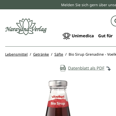
Melden Sie sich gern über unse
springen
Zur Hauptnavigation springen
Unimedica
Gut für
Lebensmittel
Getränke
Säfte
Bio Sirup Grenadine - Voelke
Datenblatt als PDF
Bildergalerie überspringen