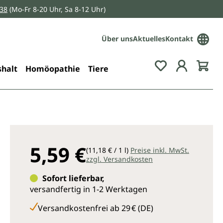
038
(Mo-Fr 8-20 Uhr, Sa 8-12 Uhr)
Über uns
Aktuelles
Kontakt
Du hast 0 Pro
halt
Homöopathie
Tiere
5,59 €
(11,18 € / 1 l)
Preise inkl. MwSt.
zzgl. Versandkosten
Sofort lieferbar,
versandfertig in 1-2 Werktagen
Versandkostenfrei ab 29 € (DE)