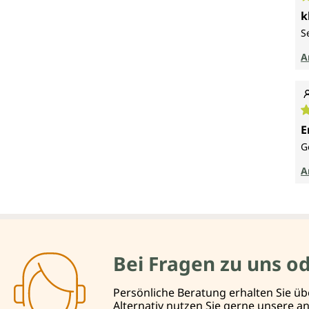
D
k
S
A
D
E
G
A
Bei Fragen zu uns o
Persönliche Beratung erhalten Sie üb
Alternativ nutzen Sie gerne unsere 