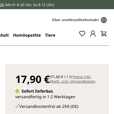
038
(Mo-Fr 8-20 Uhr, Sa 8-12 Uhr)
Über uns
Aktuelles
Kontakt
Du hast 0 Pro
halt
Homöopathie
Tiere
17,90 €
(71,60 € / 1 l)
Preise inkl.
MwSt. zzgl. Versandkosten
Sofort lieferbar,
versandfertig in 1-2 Werktagen
Versandkostenfrei ab 29 € (DE)