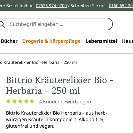
re Bestellhotline:
07626 974 9700
/ Schreiben Sie uns:
0160 652 2
Bücher
Drogerie & Körperpflege
Lebensmittel
Haus
io Kräuterelixier Bio - Herbaria - 250 ml
Bittrio Kräuterelixier Bio -
Herbaria - 250 ml
4 Kundenbewertungen
Durchschnittliche Bewertung von 4.7 von 5 Sternen
Bittrio Kräuterelixier Bio Herbaria – aus herb-
würzigen Kräutern komponiert. Alkoholfrei,
glutenfrei und vegan.