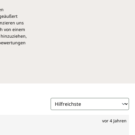
en
 geäußert
anzieren uns
ch von einem
 hinzuziehen,
pbewertungen
vor 4 Jahren