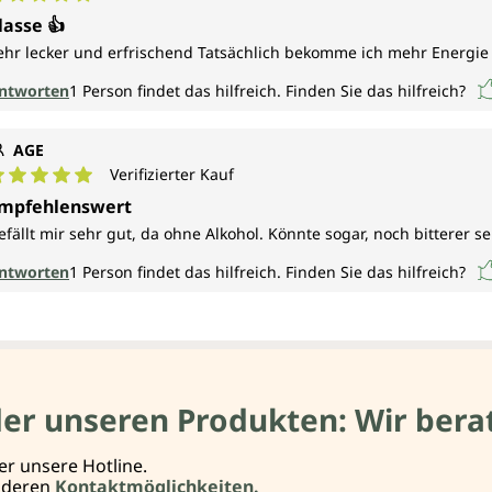
urchschnittliche Bewertung von 5 von 5 Sternen
lasse 👍
ehr lecker und erfrischend Tatsächlich bekomme ich mehr Energie 
ntworten
1
Person findet das hilfreich.
Finden Sie das hilfreich?
AGE
Verifizierter Kauf
urchschnittliche Bewertung von 5 von 5 Sternen
mpfehlenswert
efällt mir sehr gut, da ohne Alkohol. Könnte sogar, noch bitterer 
ntworten
1
Person findet das hilfreich.
Finden Sie das hilfreich?
der unseren Produkten: Wir berat
er unsere Hotline.
anderen
Kontaktmöglichkeiten.