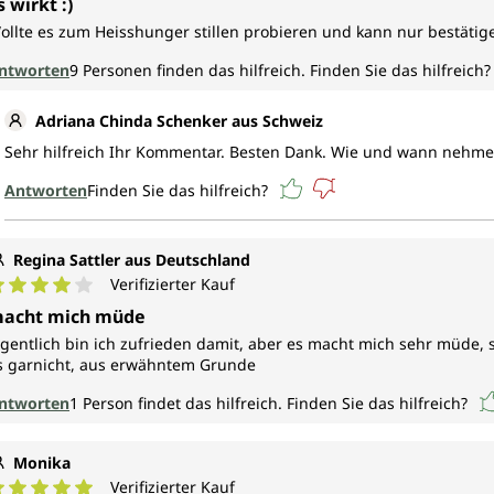
s wirkt :)
ollte es zum Heisshunger stillen probieren und kann nur bestätige
ntworten
9
Personen finden das hilfreich.
Finden Sie das hilfreich?
Adriana Chinda Schenker aus Schweiz
Sehr hilfreich Ihr Kommentar. Besten Dank. Wie und wann nehme
Antworten
Finden Sie das hilfreich?
Regina Sattler aus Deutschland
Verifizierter Kauf
urchschnittliche Bewertung von 4 von 5 Sternen
acht mich müde
igentlich bin ich zufrieden damit, aber es macht mich sehr müde, 
s garnicht, aus erwähntem Grunde
ntworten
1
Person findet das hilfreich.
Finden Sie das hilfreich?
Monika
Verifizierter Kauf