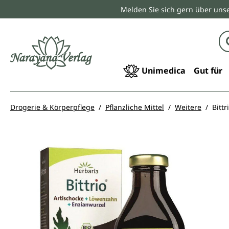
Melden Sie sich gern über unse
springen
Zur Hauptnavigation springen
Unimedica
Gut für
Drogerie & Körperpflege
Pflanzliche Mittel
Weitere
Bittr
Bildergalerie überspringen