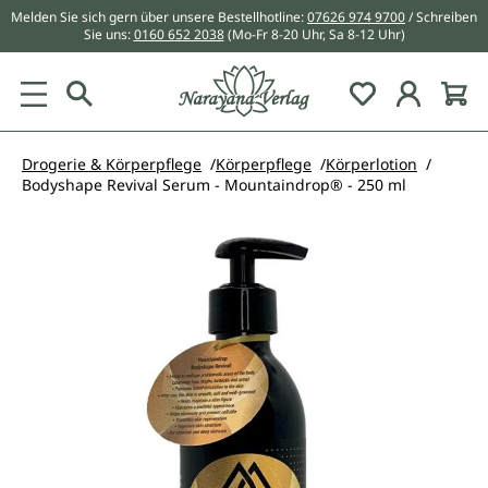
Melden Sie sich gern über unsere Bestellhotline:
07626 974 9700
/ Schreiben
alt springen
Sie uns:
0160 652 2038
(Mo-Fr 8-20 Uhr, Sa 8-12 Uhr)
Du hast 0 Pr
Drogerie & Körperpflege
Körperpflege
Körperlotion
Bodyshape Revival Serum - Mountaindrop® - 250 ml
Bildergalerie überspringen