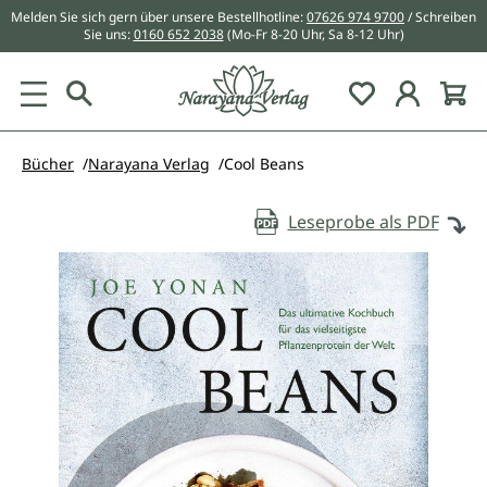
Melden Sie sich gern über unsere Bestellhotline:
07626 974 9700
/ Schreiben
alt springen
Sie uns:
0160 652 2038
(Mo-Fr 8-20 Uhr, Sa 8-12 Uhr)
Du hast 0 Pr
Bücher
Narayana Verlag
Cool Beans
Leseprobe als PDF
Bildergalerie überspringen