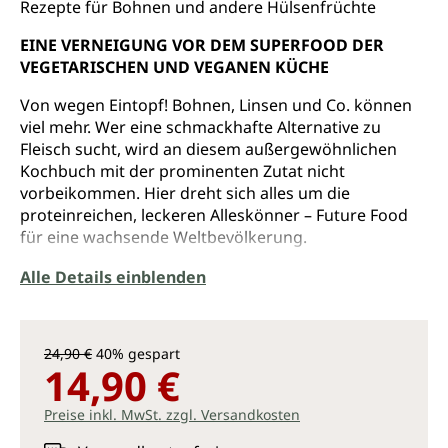
Rezepte für Bohnen und andere Hülsenfrüchte
EINE VERNEIGUNG VOR DEM SUPERFOOD DER
VEGETARISCHEN UND VEGANEN KÜCHE
Von wegen Eintopf! Bohnen, Linsen und Co. können
viel mehr. Wer eine schmackhafte Alternative zu
Fleisch sucht, wird an diesem außergewöhnlichen
Kochbuch mit der prominenten Zutat nicht
vorbeikommen. Hier dreht sich alles um die
proteinreichen, leckeren Alleskönner – Future Food
für eine wachsende Weltbevölkerung.
Die Leidenschaft des ambitionierten Hobbykochs Joe
Alle Details einblenden
Yonan für Bohnen aller Art ist in den 125 Rezepten
aus aller Welt auf jeder Seite zu spüren – und
ansteckend! Von Dips und Snacks über Salate und
24,90 €
40% gespart
Suppen bis hin zu Hauptgerichten, Beilagen und
14,90 €
Desserts: In jedem Gericht spielen Hülsenfrüchte die
Hauptrolle und stehlen Fleischgerichten die Show.
Preise inkl. MwSt. zzgl. Versandkosten
Joe Yonan ist Redakteur für Essen und Trinken bei der