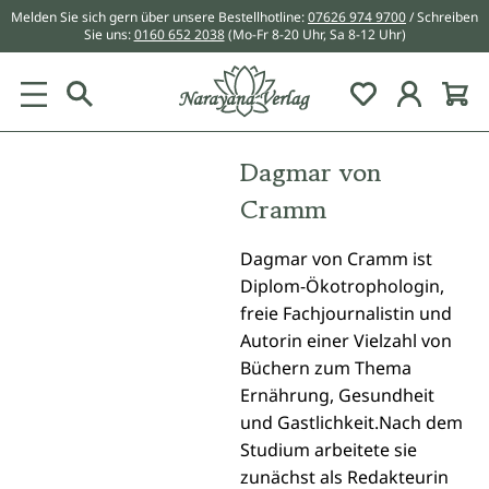
Melden Sie sich gern über unsere Bestellhotline:
07626 974 9700
/ Schreiben
alt springen
Sie uns:
0160 652 2038
(Mo-Fr 8-20 Uhr, Sa 8-12 Uhr)
Du hast 0 Pr
Dagmar von
Cramm
Dagmar von Cramm ist
Diplom-Ökotrophologin,
freie Fachjournalistin und
Autorin einer Vielzahl von
Büchern zum Thema
Ernährung, Gesundheit
und Gastlichkeit.Nach dem
Studium arbeitete sie
zunächst als Redakteurin