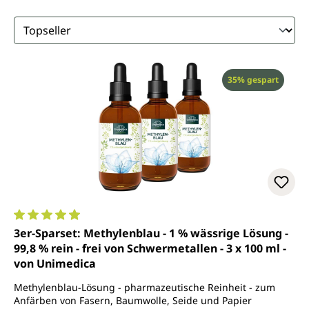
Rabatt
35% gespart
Durchschnittliche Bewertung von 4.9 von 5 Sternen
3er-Sparset: Methylenblau - 1 % wässrige Lösung -
99,8 % rein - frei von Schwermetallen - 3 x 100 ml -
von Unimedica
Methylenblau-Lösung - pharmazeutische Reinheit - zum
Anfärben von Fasern, Baumwolle, Seide und Papier