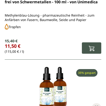
frei von Schwermetallen - 100 ml - von Unimedica
Methylenblau-Lösung - pharmazeutische Reinheit - zum
Anfärben von Fasern, Baumwolle, Seide und Papier
Tropfen
Verkaufspreis:
15,40 €
Regulärer Preis:
11,50 €
(115,00 € / l)
Rabatt
35% gespart