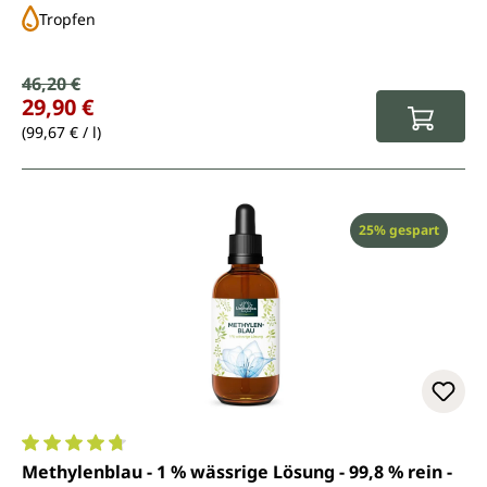
Tropfen
Verkaufspreis:
46,20 €
Regulärer Preis:
29,90 €
(99,67 € / l)
Rabatt
25% gespart
Durchschnittliche Bewertung von 4.8 von 5 Sternen
Methylenblau - 1 % wässrige Lösung - 99,8 % rein -