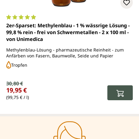
Durchschnittliche Bewertung von 4.9 von 5 Sternen
2er-Sparset: Methylenblau - 1 % wässrige Lösung -
99,8 % rein - frei von Schwermetallen - 2 x 100 ml -
von Unimedica
Methylenblau-Lösung - pharmazeutische Reinheit - zum
Anfärben von Fasern, Baumwolle, Seide und Papier
Tropfen
Verkaufspreis:
30,80 €
Regulärer Preis:
19,95 €
(99,75 € / l)