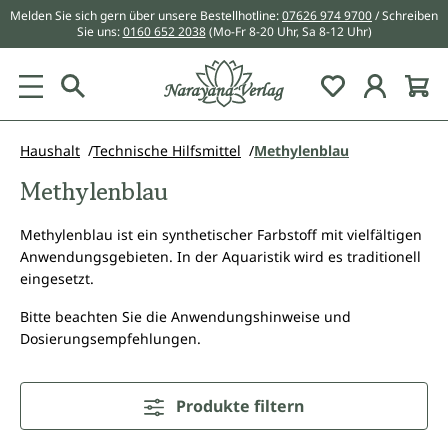
Melden Sie sich gern über unsere Bestellhotline:
07626 974 9700
/ Schreiben
alt springen
Sie uns:
0160 652 2038
(Mo-Fr 8-20 Uhr, Sa 8-12 Uhr)
Du hast 0 Pr
Haushalt
Technische Hilfsmittel
Methylenblau
Methylenblau
Methylenblau ist ein synthetischer Farbstoff mit vielfältigen
Anwendungsgebieten. In der Aquaristik wird es traditionell
eingesetzt.
Bitte beachten Sie die Anwendungshinweise und
Dosierungsempfehlungen.
Produkte filtern