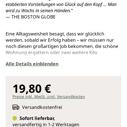
etablierten Vorstellungen von Glück auf den Kopf … Man
wird zu Wachs in seinen Händen.“
— THE BOSTON GLOBE
Eine Alltagsweisheit besagt, dass wir glücklich
werden, sobald wir Erfolg haben – wir müssen nur
noch diesen großartigen Job bekommen, die schöne
Wohnung ergattern oder zwei weitere Kilo
abnehmen. Die neuesten Untersuchungen der
Alle Details einblenden
Positiven Psychologie zeigen, dass dieses Prinzip
längst überholt ist, denn Glück fördert Erfolg, nicht
umgekehrt.
19,80 €
In DAS HAPPINESS-PRINZIP stellt der New-York-Times-
Bestseller-Autor sein bahnbrechendes Konzept vor. Er
Preise inkl. MwSt. zzgl. Versandkosten
zeigt auf, wie kleine Veränderungen in unserer
Denkweise und unseren Gewohnheiten Großes
Versandkostenfrei
bewirken können. Dazu hat er sieben Bausteine für
Sofort lieferbar,
ein erfolgreiches Leben erarbeitet, beispielsweise:
versandfertig in 1-2 Werktagen
DER ANGELPUNKT UND DER HEBEL: Wie eine