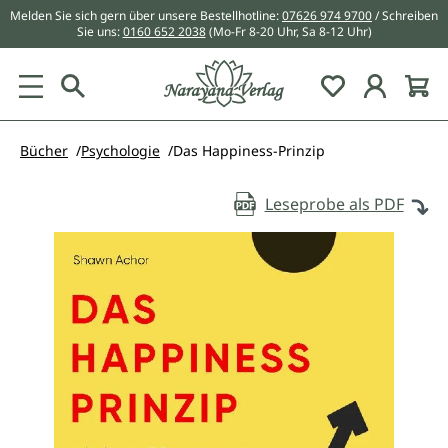
Melden Sie sich gern über unsere Bestellhotline:
07626 974 9700
/ Schreiben
alt springen
Sie uns:
0160 652 2038
(Mo-Fr 8-20 Uhr, Sa 8-12 Uhr)
Du hast 0 Pr
Bücher
Psychologie
Das Happiness-Prinzip
Leseprobe als PDF
Bildergalerie überspringen