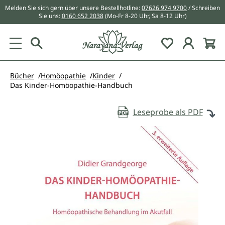
Melden Sie sich gern über unsere Bestellhotline:
07626 974 9700
/ Schreiben
alt springen
Sie uns:
0160 652 2038
(Mo-Fr 8-20 Uhr, Sa 8-12 Uhr)
Du hast 0 Pr
Bücher
Homöopathie
Kinder
Das Kinder-Homöopathie-Handbuch
Leseprobe als PDF
Bildergalerie überspringen