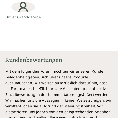
ungewöhnliche Originalität verleiht. Wissen aus
erster Hand - eine wahre Fundgrube!
„Didier Grandgeorge legt ein brandaktuelles Buch
Didier Grandgeorge
zur Akutbehandlung von Kindern vor, ein
Referenzwerk für alle Homöopathen. Sein Ansatz
trifft genau den Kern des individuellen Falls und
liefert die Grundlage für ein rasches und effizientes
Arbeiten!” Patricia Le Roux
Kundenbewertungen
Mit dem folgenden Forum möchten wir unseren Kunden
Gelegenheit geben, sich über unsere Produkte
auszutauschen. Wir weisen ausdrücklich darauf hin, dass
im Forum ausschließlich private Ansichten und subjektive
Einzelbewertungen der Kommentatoren geäußert werden.
Wir machen uns die Aussagen in keiner Weise zu eigen, wir
veröffentlichen sie aufgrund der Meinungsfreiheit. Wir
distanzieren uns jedoch von den entsprechenden Angaben
und können und wollen diese weder als richtig noch als