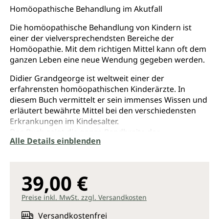
Durchschnittliche Bewertung von 4.8 von 5 Sternen
Homöopathische Behandlung im Akutfall
Die homöopathische Behandlung von Kindern ist
einer der vielversprechendsten Bereiche der
Homöopathie. Mit dem richtigen Mittel kann oft dem
ganzen Leben eine neue Wendung gegeben werden.
Didier Grandgeorge ist weltweit einer der
erfahrensten homöopathischen Kinderärzte. In
diesem Buch vermittelt er sein immenses Wissen und
erläutert be­währte Mittel bei den verschiedensten
Erkrankungen im Kindesalter.
Das Buch zeigt die ganze Bandbreite der
Alle Details einblenden
homöopathischen Behandlung bei Kindern. Die
vorliegende 3. Auflage wurde komplett überarbeitet
und mit über 100 Seiten stark erweitert,
beispielsweise durch so zentrale Themen wie
39,00 €
Impfungen, Depressionen, Übergewicht, Autismus,
Unfruchtbarkeit, Frühgeburt oder Reflux. Auch dem
Preise inkl. MwSt. zzgl. Versandkosten
Teenager-Alter, Rauchen, Prüfungsvorbereitungen,
Versandkostenfrei
der Sportmedizin und der Notfallapotheke widmet