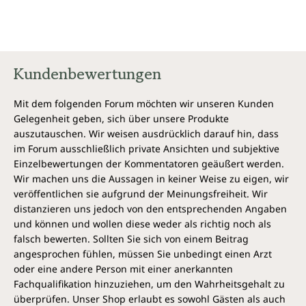
Arbeit verrichten Zugpferde statt Traktoren und
gedüngt wird mit Kompost.
„Das dreckige Leben“ ist eine Geschichte über den
Mut, sein Leben noch einmal ganz neu zu ordnen. Ein
Kundenbewertungen
Abenteuer, das den Leser von der ersten bis zur
letzten Seite in seinen Bann zieht.
Mit dem folgenden Forum möchten wir unseren Kunden
Meinungen zu Das dreckige Leben
Gelegenheit geben, sich über unsere Produkte
auszutauschen. Wir weisen ausdrücklich darauf hin, dass
"Das dreckige Leben ist eine faszinierende Geschichte von
im Forum ausschließlich private Ansichten und subjektive
einer der interessantesten Farmen dieses Landes. Wenn
Einzelbewertungen der Kommentatoren geäußert werden.
Sie den Geist hinter der alten und zugleich neuen
Wir machen uns die Aussagen in keiner Weise zu eigen, wir
Bewegung zu regionalen Lebensmitteln verstehen wollen,
veröffentlichen sie aufgrund der Meinungsfreiheit. Wir
ist dies das richtige Buch für Sie. Es zeigt uns, was die
distanzieren uns jedoch von den entsprechenden Angaben
Zukunft als nächstes bringen wird, eine Generation, die
und können und wollen diese weder als richtig noch als
etwas wirklich großartiges bewirken will."
falsch bewerten. Sollten Sie sich von einem Beitrag
Bill Mc Kibben, Autor von „Earth: Making a Life on a
angesprochen fühlen, müssen Sie unbedingt einen Arzt
Tough New Planet“
oder eine andere Person mit einer anerkannten
Fachqualifikation hinzuziehen, um den Wahrheitsgehalt zu
„
Das dreckige Leben
“ ist kein Fachbuch, sondern
überprüfen. Unser Shop erlaubt es sowohl Gästen als auch