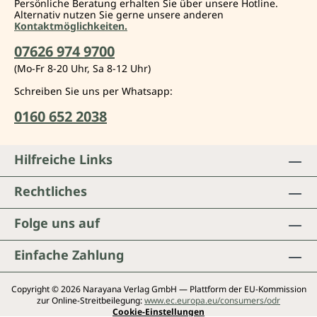
Leser, aber bestimmt ein „gesunder Esser". Absolut
Persönliche Beratung erhalten Sie über unsere Hotline.
Alternativ nutzen Sie gerne unsere anderen
gelungen, erfrischend natürlich, perfekt für alle, die das
Kontaktmöglichkeiten.
Landleben lieben!
urlaubshund.de Oktober 2014
07626 974 9700
(Mo-Fr 8-20 Uhr, Sa 8-12 Uhr)
Eine wahre, authentische Abenteuergeschichte, die den
Leser mitreißt und oft schmunzeln lässt und Anregungen
Schreiben Sie uns per Whatsapp:
für das eigene Leben bietet.
0160 652 2038
Magazin "Zwischen Erde und Himmel" , Ausgabe
2016-1
Hilfreiche Links
Interview mit Kristin Kimball
Rechtliches
Folge uns auf
Einfache Zahlung
Copyright © 2026 Narayana Verlag GmbH — Plattform der EU-Kommission
zur Online-Streitbeilegung:
www.ec.europa.eu/consumers/odr
Cookie-Einstellungen