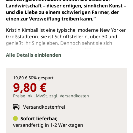
Landwirtschaft – dieser erdigen, sinnlichen Kunst –
und die Liebe zu einem schwierigen Farmer, der
einen zur Verzweiflung treiben kann.“
Kristin Kimball ist eine typische, moderne New Yorker
Großstädterin. Sie ist Schriftstellerin, über 30 und
genießt ihr Singleleben. Dennoch sehnt sie sich
immer mehr nach einer Familie und Stabilität.
Alle Details einblenden
Durch ein Interview, das sie mit einem jungen
dynamischen Farmer führt, verändert sich ihr Leben
radikal. Sie kehrt der Stadt den Rücken und beginnt
19,80 €
50% gespart
mit ihm ein wahnwitziges Projekt: Auf 200 Hektar
9,80 €
Land wollen sie eine Farm aufbauen, die komplett
alles hervorbringt, um eine Gemeinschaft von
Preise inkl. MwSt. zzgl. Versandkosten
Menschen zu ernähren. Das dreckige Leben ist die
fesselnde Chronik ihres ersten Jahres auf der Essex
Versandkostenfrei
Farm, vom kalten Nordwinter bis zur folgenden
Sofort lieferbar,
Erntesaison – einschließlich ihrer Hochzeit auf dem
versandfertig in 1-2 Werktagen
Heuboden.