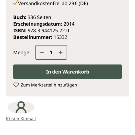
Versandkostenfrei ab 29 € (DE)
„In dem Maße wie man das Land durch die
Bewirtschaftung umwandelt“, schreibt sie, „wird man
Buch:
336 Seiten
selbst verwandelt.“ Kristin Kimball stolperte in ein
Erscheinungsdatum:
2014
Leben, in dem sie Clutch und High Heels für
ISBN:
978-3-944125-22-0
Mistgabel und Gummistiefel eintauschte. Statt bis
Bestellnummer:
15332
vier Uhr morgens in Bars zu sitzen, klingelt um diese
Zeit der Wecker und es ist Zeit für Stall- und
Produkt Anzahl: Gib den gewünsc
Hofarbeit. Auf der Essex Farm entdeckt sie die
Menge:
Freuden anstrengender körperlicher Arbeit. Sie lernt,
dass gutes Essen die Grundlage für ein gutes Leben
ist und verliebt sich hoffnungslos. In ihrem neuen
In den Warenkorb
Leben findet sie mit Hingabe zu der Bestimmung,
nach der sie sich gesehnt hatte. Bei einem Mann, in
Zum Merkzettel hinzufügen
einer Kleinstadt und auf einem wunderschönen Stück
Land.
Heute kommen das ganze Jahr über jeden Freitag­
abend über hundert Kunden zur Essex Farm, um ihre
Kristin Kimball
Wochenration an gesunden Nahrungsmitteln
abzuholen, die auf der Farm produziert werden. Die