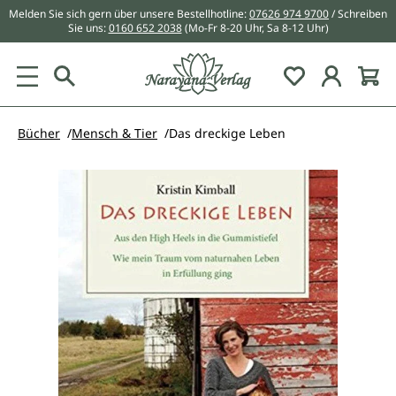
Melden Sie sich gern über unsere Bestellhotline:
07626 974 9700
/ Schreiben
alt springen
Sie uns:
0160 652 2038
(Mo-Fr 8-20 Uhr, Sa 8-12 Uhr)
Du hast 0 Pr
Bücher
Mensch & Tier
Das dreckige Leben
Bildergalerie überspringen