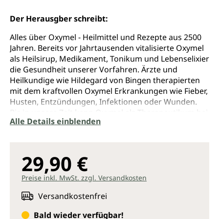
Der Herausgber schreibt:
Alles über Oxymel - Heilmittel und Rezepte aus 2500
Jahren. Bereits vor Jahrtausenden vitalisierte Oxymel
als Heilsirup, Medikament, Tonikum und Lebenselixier
die Gesundheit unserer Vorfahren. Ärzte und
Heilkundige wie Hildegard von Bingen therapierten
mit dem kraftvollen Oxymel Erkrankungen wie Fieber,
Husten, Entzündungen, Infektionen oder Wunden.
Bis in unsere Zeit kann Oxymel als Therapeutikum bei
Alle Details einblenden
Leber-Galle-Beschwerden, Magen-Darm-
Erkrankungen, geschwächtem Immunsystem,
Schlaflosigkeit oder Depressionen angewendet
werden. Auch als Detox-Mittel zum Entgiften der
29,90 €
Organe, als Isotonikum beim Sport oder als
vollwertiger Gesundheitstdrink bringt Oxymel neue
Preise inkl. MwSt. zzgl. Versandkosten
Möglichkeiten zur Stärkung der Gesundheit.
Versandkostenfrei
Gabriela Nedoma erforscht seit über 10 Jahren die
Bald wieder verfügbar!
Heilkraft von Oxymel. In diesem Grundlagenwerk