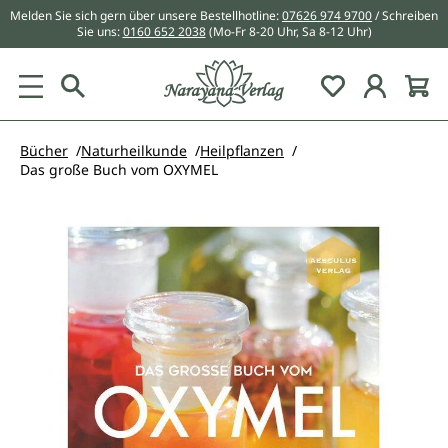
Melden Sie sich gern über unsere Bestellhotline:
07626 974 9700
/ Schreiben
alt springen
Sie uns:
0160 652 2038
(Mo-Fr 8-20 Uhr, Sa 8-12 Uhr)
Du hast 0 Pr
Bücher
Naturheilkunde
Heilpflanzen
Das große Buch vom OXYMEL
Bildergalerie überspringen