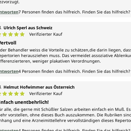
Bogers
ezvorzugt.
Synoptic Key 1963 die erste Auflage seines Concise
ntworten
7
Personen finden das hilfreich.
Finden Sie das hilfreich?
Repertory. Im Anschluss verfasste er seine bekannte
Arzneimittellehre.
Er war ein großer Kliniker, diese Erfahrung ließ er
Ulrich Sperl aus Schweiz
ebenfalls in seine Werke einfließen. Gleichzeitg galt er
Verifizierter Kauf
als demütig und bescheiden und führte ein einfaches
urchschnittliche Bewertung von 5 von 5 Sternen
ertvoll
Leben.
eder Behandler weiss die Vorteile zu schätzen,die darin liegen, da
epertorien herausziehen muss. Das vermeidet assoziative Ablenku
ifferenzierteren, weniger plakativen Verordnungen.
ntworten
4
Personen finden das hilfreich.
Finden Sie das hilfreich?
Helmut Hofwimmer aus Österreich
Verifizierter Kauf
urchschnittliche Bewertung von 5 von 5 Sternen
infach unentbehrlich!
ür alle, die gerne mit Schüßler Salzen arbeiten einfach ein Muß. E
ehr vorstellen, ohne dieses Buch auszukommen. Die Rubriken sind s
nhang und eine Arzneimittellehre vervollständigen dieses Reperto
ntworten
4
Personen finden das hilfreich.
Finden Sie das hilfreich?