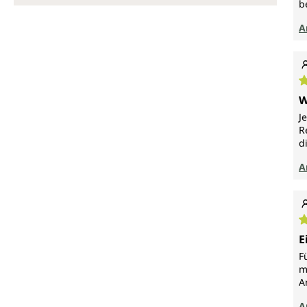
b
A
D
W
J
R
d
A
D
E
F
m
A
A