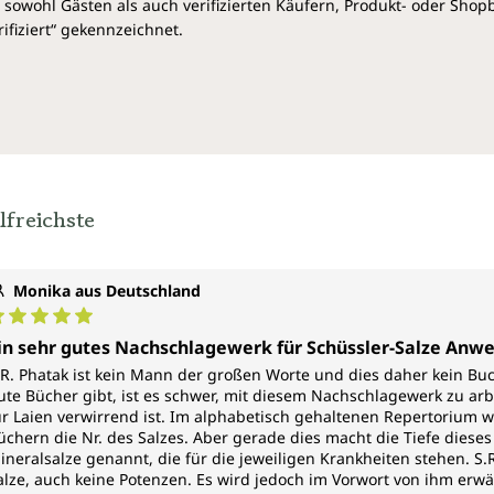
sowohl Gästen als auch verifizierten Käufern, Produkt- oder Sho
Symtomen von A-Z."
ifiziert“ gekennzeichnet.
https://www.sonjaweber.eu/blog/buchtipp-am-
mittwoch/
, August 2017
S.R. Phatak
Dr. Shankar Raghunath Phatak
(1896-1981)
praktizierte in Bombay, Indien.
lfreichste
Er galt als einer der führenden
Homöopathen seiner Zeit.
Er studierte zunächst
Monika aus Deutschland
konventionelle Medizin, war
jedoch mit deren Heilerfolgen
urchschnittliche Bewertung von 5 von 5 Sternen
in sehr gutes Nachschlagewerk für Schüssler-Salze Anw
nicht zufrieden. So stieß er auf die Homöopathie und
begann 1932 diese mit großer Begeisterung zu
.R. Phatak ist kein Mann der großen Worte und dies daher kein Bu
ute Bücher gibt, ist es schwer, mit diesem Nachschlagewerk zu arb
lernen.
ür Laien verwirrend ist. Im alphabetisch gehaltenen Repertorium w
Bereits 1937 erschien die erste Auflage seines
üchern die Nr. des Salzes. Aber gerade dies macht die Tiefe dies
Schüßler-Repertoriums. Er praktizierte in erster Linie
ineralsalze genannt, die für die jeweiligen Krankheiten stehen. S
nach der Boger'schen Methode und entwickelte aus
alze, auch keine Potenzen. Es wird jedoch im Vorwort von ihm erw