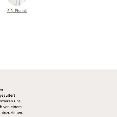
S.R. Phatak
en
 geäußert
anzieren uns
ch von einem
 hinzuziehen,