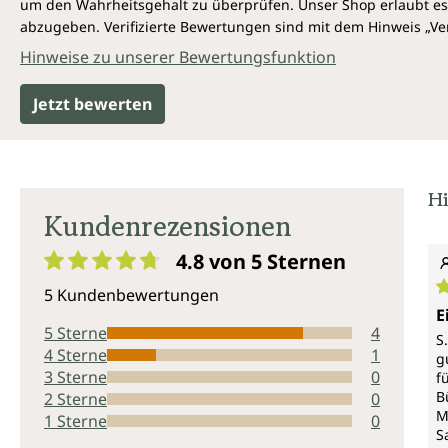
um den Wahrheitsgehalt zu überprüfen. Unser Shop erlaubt es 
abzugeben. Verifizierte Bewertungen sind mit dem Hinweis „Ver
Hinweise zu unserer Bewertungsfunktion
Jetzt bewerten
Hi
Kundenrezensionen
4.8 von 5
Sternen
Durchschnittliche Bewertung von 4.8 von 5 Sternen
5 Kundenbewertungen
D
E
5 Sterne
4
S
4 Sterne
1
g
3 Sterne
0
f
B
2 Sterne
0
M
1 Sterne
0
S