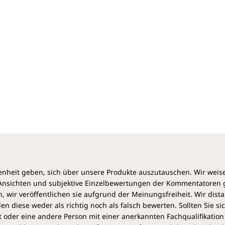
Die Begriffe reichen von Abmagerung bei Kindern,
Ohrgeräuschen und Gerstenkorn über
Blasenentzündung und Herzklopfen bis zu
Magenschmerzen und Taubheitsgefühl.
Das Repertorium wurde von dem Sohn des Autors
alphabetisch sortiert und überarbeitet und mit einer
umfassenden Arzneimittellehre ergänzt.
Ein Standardwerk über die Schüßler-Salze, das hilft,
das große Heilpotenzial dieser zwölf Salze zu
verstehen und anzuwenden.
"... Das große Schüßler-Repertorium" von S.R. Phatak ist
der Klassiker unter den Büchern mit Symptomen von A-Z
und einer umfangreichen Beschreibung der zwölf Salze.
heit geben, sich über unsere Produkte auszutauschen. Wir weis
Wer an die Wirkung der Homöopathie glaubt und
e Ansichten und subjektive Einzelbewertungen der Kommentatoren
Schüssler-Salze in seiner Hausapotheke oder in
 wir veröffentlichen sie aufgrund der Meinungsfreiheit. Wir dist
Abstimmung mit seinem Arzt nutzt, sollte dieses Buch im
diese weder als richtig noch als falsch bewerten. Sollten Sie si
Bücherregal einen Platz schenken. Ein tolles
 oder eine andere Person mit einer anerkannten Fachqualifikation
Nachschlagewerk mit allen Informationen, auch zu den