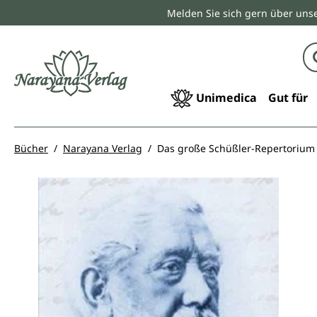
Melden Sie sich gern über unse
springen
Zur Hauptnavigation springen
Unimedica
Gut für
Bücher
Narayana Verlag
Das große Schüßler-Repertorium
Bildergalerie überspringen