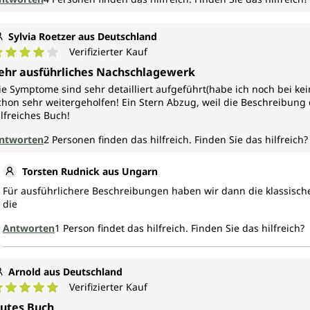
Sylvia Roetzer aus Deutschland
Verifizierter Kauf
urchschnittliche Bewertung von 4 von 5 Sternen
ehr ausführliches Nachschlagewerk
ie Symptome sind sehr detailliert aufgeführt(habe ich noch bei k
chon sehr weitergeholfen! Ein Stern Abzug, weil die Beschreibung d
ilfreiches Buch!
ntworten
2
Personen finden das hilfreich.
Finden Sie das hilfreich?
Torsten Rudnick aus Ungarn
Für ausführlichere Beschreibungen haben wir dann die klassisch
die
Antworten
1
Person findet das hilfreich.
Finden Sie das hilfreich?
Arnold aus Deutschland
Verifizierter Kauf
urchschnittliche Bewertung von 5 von 5 Sternen
utes Buch