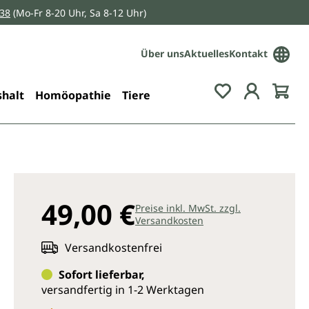
038
(Mo-Fr 8-20 Uhr, Sa 8-12 Uhr)
Über uns
Aktuelles
Kontakt
Du hast 0 Pro
halt
Homöopathie
Tiere
49,00 €
Preise inkl. MwSt. zzgl.
Versandkosten
Versandkostenfrei
Sofort lieferbar,
versandfertig in 1-2 Werktagen