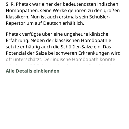
S. R. Phatak war einer der bedeutendsten indischen
Homöopathen, seine Werke gehören zu den großen
Klassikern. Nun ist auch erstmals sein Schüßler-
Repertorium auf Deutsch erhältlich.
Phatak verfügte über eine ungeheure klinische
Erfahrung. Neben der klassischen Homöopathie
setzte er häufig auch die Schüßler-Salze ein. Das
Potenzial der Salze bei schweren Erkrankungen wird
oft unterschätzt. Der indische Homöopath konnte
mit den zwölf Salzen – einzeln oder in Kombination –
Alle Details einblenden
oft erstaunliche Heilerfolge auch bei chronischen
Krankheiten erzielen.
Phatak fehlte seinerzeit ein kompaktes und
gleichzeitig vollständiges Nachschlagewerk für diese
zwölf Salze. So erstellte er dieses auf Basis von
Werken wie Boger, Boericke und Kent und ließ dabei
seine eigene große Erfahrung in das Werk einfließen.
Das Ergebnis ist ein Schüßler-Repertorium, welches
an Übersichtlichkeit und Ausführlichkeit einmalig ist.