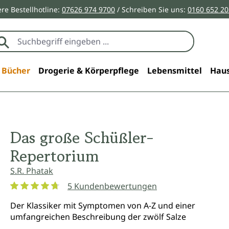
re Bestellhotline:
07626 974 9700
/ Schreiben Sie uns:
0160 652 2
Bücher
Drogerie & Körperpflege
Lebensmittel
Haus
Das große Schüßler-
Repertorium
S.R. Phatak
5 Kundenbewertungen
Durchschnittliche Bewertung von 4.8 von 5 Sternen
Der Klassiker mit Symptomen von A-Z und einer
umfangreichen Beschreibung der zwölf Salze