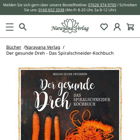
Melden Sie sich gern über unsere Bestellhotline:
07626 974 9700
/ Schreiben
alt springen
Sie uns:
0160 652 2038
(Mo-Fr 8-20 Uhr, Sa 8-12 Uhr)
Du hast 0 Pr
Bücher
Narayana Verlag
Der gesunde Dreh - Das Spiralschneider-Kochbuch
Bildergalerie überspringen