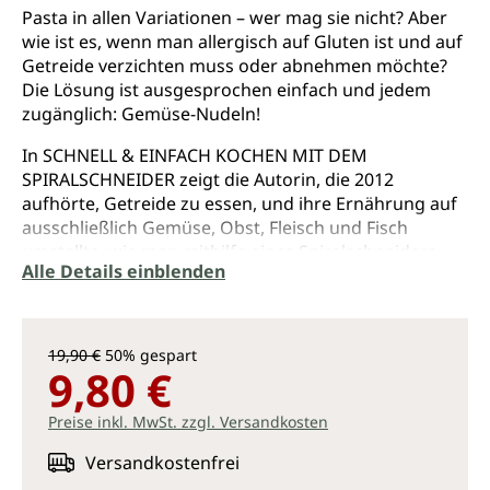
Pasta in allen Variationen – wer mag sie nicht? Aber
wie ist es, wenn man allergisch auf Gluten ist und auf
Getreide verzichten muss oder abnehmen möchte?
Die Lösung ist ausgesprochen einfach und jedem
zugänglich: Gemüse-Nudeln!
In SCHNELL & EINFACH KOCHEN MIT DEM
SPIRALSCHNEIDER zeigt die Autorin, die 2012
aufhörte, Getreide zu essen, und ihre Ernährung auf
ausschließlich Gemüse, Obst, Fleisch und Fisch
umstellte, wie man mithilfe eines Spiralschneiders
Alle Details einblenden
einfache und köstliche Rezepte innerhalb von 30
Minuten und sogar weniger zaubern kann.
Dieses neue und originelle Kochbuch ist mit seinen
19,90 €
50% gespart
100 unkomplizierten, für jede Ernährungsrichtung
9,80 €
erprobten Rezepten das perfekte Kochbuch für
vielbeschäftigte Heimköche: Rezepte für Frühstück,
Preise inkl. MwSt. zzgl. Versandkosten
Mittag- und Abendessen – mit je nach Bedarf Paleo-,
ketogenen, veganen und vegetarischen Optionen –
Versandkostenfrei
regen an, jeden Tag mehr Gemüse sowie einen