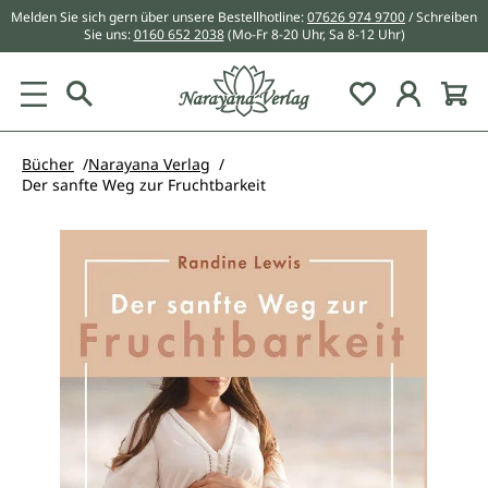
Melden Sie sich gern über unsere Bestellhotline:
07626 974 9700
/ Schreiben
alt springen
Sie uns:
0160 652 2038
(Mo-Fr 8-20 Uhr, Sa 8-12 Uhr)
Du hast 0 Pr
Bücher
Narayana Verlag
Der sanfte Weg zur Fruchtbarkeit
Bildergalerie überspringen