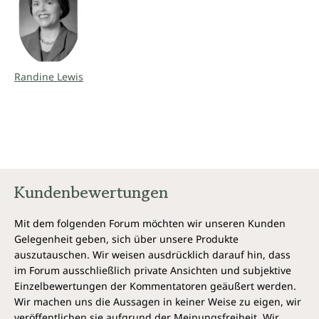
Myomen bei der Frau.
„Eine wunderbare, wegweisende Antwort auf die
verzweifelten Gebete von Tausenden von Frauen mit
Kinderwunsch.“
- Dr. Christiane Northrup, Ärztin und
Bestsellerautorin
Randine Lewis
Dr. Randine Lewis
spezialisierte sich nach ihrem
Medizinstudium auf die Behandlung von
Fruchtbarkeitsstörungen nach den Konzepten der
TCM. Die Autorin lebt mit ihrem Mann und drei
Kindern in Kalifornien, USA.
Kundenbewertungen
Mit dem folgenden Forum möchten wir unseren Kunden
Gelegenheit geben, sich über unsere Produkte
auszutauschen. Wir weisen ausdrücklich darauf hin, dass
im Forum ausschließlich private Ansichten und subjektive
Einzelbewertungen der Kommentatoren geäußert werden.
Wir machen uns die Aussagen in keiner Weise zu eigen, wir
veröffentlichen sie aufgrund der Meinungsfreiheit. Wir