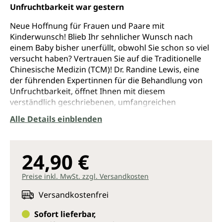
Unfruchtbarkeit war gestern
Neue Hoffnung für Frauen und Paare mit
Kinderwunsch! Blieb Ihr sehnlicher Wunsch nach
einem Baby bisher unerfüllt, obwohl Sie schon so viel
versucht haben? Vertrauen Sie auf die Traditionelle
Chinesische Medizin (TCM)! Dr. Randine Lewis, eine
der führenden Expertinnen für die Behandlung von
Unfruchtbarkeit, öffnet Ihnen mit diesem
verständlich geschriebenen, umfangreichen
Ratgeber die Tür in das Reich der TCM – sei es für die
Alle Details einblenden
natürliche Empfängnis oder eine erfolgreiche
künstliche Befruchtung.
Bringen Sie Ihr reproduktives System wieder ins
24,90 €
Gleichgewicht und bereiten Sie Ihren Körper
ganzheitlich auf eine Schwangerschaft vor. Die
Preise inkl. MwSt. zzgl. Versandkosten
Autorin zeigt, wie Frauen in fast jedem Alter ihre
Versandkostenfrei
Fruchtbarkeit wirksam verbessern können – mit und
ohne professionelle Hilfe. Von Monatszyklus,
Sofort lieferbar,
Hormonsystem, Lutealphasendefekt, PCOS,