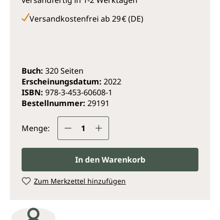
versandfertig in 1-2 Werktagen
Entwicklung führt ein Defizit an diesem
unentbehrlichen Hirnbaustoff zu gravierenden
Versandkostenfrei ab 29 € (DE)
Einbußen der emotionalen, sozialen und rationalen
Intelligenz – nicht zuletzt zu AD(H)S und Autismus.
Regelmäßig eingenommen bewahrt Algenöl vor
lebensgefährlichem Omega-3-Mangel und leistet
einen essenziellen Beitrag zum gesunden Leben.
Buch:
320 Seiten
Erscheinungsdatum:
2022
ISBN:
978-3-453-60608-1
Bestellnummer:
29191
Produkt Anzahl: Gib den gewünsc
Menge:
In den Warenkorb
Zum Merkzettel hinzufügen