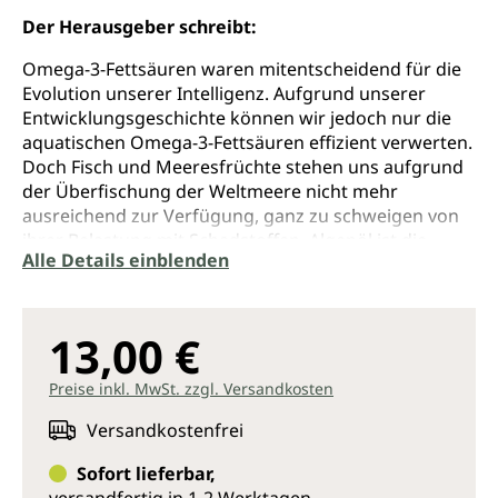
Der Herausgeber schreibt:
Omega-3-Fettsäuren waren mitentscheidend für die
Evolution unserer Intelligenz. Aufgrund unserer
Entwicklungsgeschichte können wir jedoch nur die
aquatischen Omega-3-Fettsäuren effizient verwerten.
Doch Fisch und Meeresfrüchte stehen uns aufgrund
der Überfischung der Weltmeere nicht mehr
ausreichend zur Verfügung, ganz zu schweigen von
ihrer Belastung mit Schadstoffen. Algenöl ist die
Alle Details einblenden
ursprüngliche und rein pflanzliche Quelle für
aquatische Omega-3-Fettsäuren und zugleich die
einzige nachhaltige Alternative, um den weltweiten
Mangel an aquatischen Omega-3-Fettsäuren zu
13,00 €
beheben.
Preise inkl. MwSt. zzgl. Versandkosten
Dieser Mangel ist mitverantwortlich für nahezu alle
Zivilisationskrankheiten – von Herzinfarkt bis
Versandkostenfrei
Schlaganfall, von Depression bis Alzheimer, von
Sofort lieferbar,
Diabetes bis Krebs. Während der kindlichen