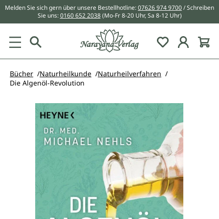
Melden Sie sich gern über unsere Bestellhotline:
07626 974 9700
/ Schreiben
alt springen
Sie uns:
0160 652 2038
(Mo-Fr 8-20 Uhr, Sa 8-12 Uhr)
Du hast 0 Pr
Bücher
Naturheilkunde
Naturheilverfahren
Die Algenöl-Revolution
Bildergalerie überspringen