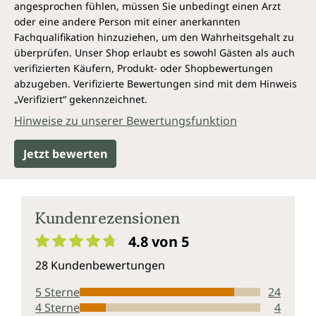
Krisensituation helfen könnte? Information, welche ihnen
angesprochen fühlen, müssen Sie unbedingt einen Arzt
helfen könnte, das richtige Mittel zu finden, um ihr Leben
oder eine andere Person mit einer anerkannten
zu retten?
Fachqualifikation hinzuziehen, um den Wahrheitsgehalt zu
Ja, ja, ja. Sandra Perkos Buch "Die homöopathische
überprüfen. Unser Shop erlaubt es sowohl Gästen als auch
Behandlung der Grippe" ist ein Schatz. Das Buch ist leicht
verifizierten Käufern, Produkt- oder Shopbewertungen
zu lesen und leicht zu verstehen, egal ob man ein
abzugeben. Verifizierte Bewertungen sind mit dem Hinweis
erfahrener Homöopath oder nur ein interessierter Leser
„Verifiziert“ gekennzeichnet.
ist. Vor allem ist dieses Buch auch bei begrenztem
Hinweise zu unserer Bewertungsfunktion
homöopathischen Wissen als alleinige Informationsquelle
und Verschreibungshilfe ausreichend. [...] Wenn die Grippe
Jetzt bewerten
ausbricht, sollte man dieses Buch zur Hand haben. Ich
möchte es dann nicht vermissen!"
Maria T. Bohle (Homeopathy Today)
Kundenrezensionen
4.8 von 5
Durchschnittliche Bewertung von 4.8 von 5 Sternen
28 Kundenbewertungen
5 Sterne
24
4 Sterne
4