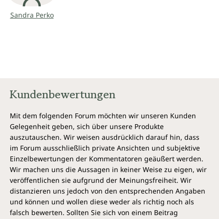
unvorhersehbaren Änderungen unterworfen ist, und dass
Sandra Perko
es bewiesen hat, dass es viele plötzliche Todesfälle
verursachen kann - auch bei jungen und gesunden
Menschen.
Als Homöopathen sind wir privilegiert, über Mittel zu
verfügen, uns der Bedrohung einer weiteren Influenza-
Pandemie stellen zu können: erprobte potenzierte
Arzneimittel und eine Fülle von lebenswichtigen
Kundenbewertungen
Informationen, für welches dieses aufrüttelnde und
zugleich inspiriende Buch ein vorzügliches Beispiel liefert."
Mit dem folgenden Forum möchten wir unseren Kunden
Peter Wright, ND, DHANP
Gelegenheit geben, sich über unsere Produkte
"Wow! Wenn eine tödliche Grippe meine Heimatstadt
auszutauschen. Wir weisen ausdrücklich darauf hin, dass
treffen würde, wäre ich - als ziemlich neuer Homöopath -
im Forum ausschließlich private Ansichten und subjektive
dafür bereit? Ich bin sicher, dass die Homöopathie helfen
Einzelbewertungen der Kommentatoren geäußert werden.
würde, aber wären meine Fähigkeiten ausreichend, dies
Wir machen uns die Aussagen in keiner Weise zu eigen, wir
zu bewältigen? Was wäre mit meiner Familie und
veröffentlichen sie aufgrund der Meinungsfreiheit. Wir
Freunden, welche hunderte von Kilometern entfernt leben?
distanzieren uns jedoch von den entsprechenden Angaben
Gäbe es bestimmtes Informationsmaterial, was ich ihnen
und können und wollen diese weder als richtig noch als
schicken könnte, welches ihnen in einer Grippe-
falsch bewerten. Sollten Sie sich von einem Beitrag