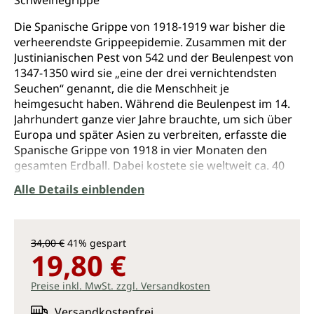
Schweinegrippe
Die Spanische Grippe von 1918-1919 war bisher die
verheerendste Grippeepidemie. Zusammen mit der
Justinianischen Pest von 542 und der Beulenpest von
1347-1350 wird sie „eine der drei vernichtendsten
Seuchen“ genannt, die die Menschheit je
heimgesucht haben. Während die Beulenpest im 14.
Jahrhundert ganze vier Jahre brauchte, um sich über
Europa und später Asien zu verbreiten, erfasste die
Spanische Grippe von 1918 in vier Monaten den
gesamten Erdball. Dabei kostete sie weltweit ca. 40
Millionen Menschen das Leben.
Alle Details einblenden
Jetzt bereiten sich die Gesundheitsbehörden im
Stillen auf die Rückkehr des globalen Grippe-
Supervirus vor. Ob die Grippe ihren verheerenden
34,00 €
41% gespart
Feldzug „in einem oder in zehn Jahren antreten wird“,
19,80 €
ist zwar unbestimmt, doch es besteht – laut einem
renommierten Virologen – „kein Zweifel, dass die
Preise inkl. MwSt. zzgl. Versandkosten
Grippe von allen Infektionskrankheiten die
Versandkostenfrei