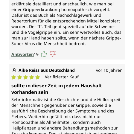
erklärt sie detailliert und anschaulich, wie man bei
einer Grippeerkrankung homöopathisch vorgeht.
Dafür ist das Buch als Nachschlagewerk und
Repertorium für die entsprechenden Mittel konzipiert
worden. Der III. Teil geht speziell auf die Schweine-
und die Vogelgrippe ein. Ein sehr wertvolles Buch, das
man zur Hand haben sollte, wenn der nächste Grippe-
Super-Virus die Menschheit bedroht.
Antworten
19
Aike Reiss aus Deutschland
vor 10 Jahren
Verifizierter Kauf
Durchschnittliche Bewertung von 5 von 5 Sternen
sollte in dieser Zeit in jedem Haushalt
vorhanden sein
Sehr informativ ist die Geschichte und die Hilflosigkeit
der Menschheit gegenüber der Grippe, sowie die
ausführliche Beschreibung der Symptome und des
Fiebers. Weiterhin gefällt mir, dass nicht nur
Homöopathie als Allheilmittel, sondern auch
Heilpflanzen und andere Behandlungsmethoden zur
Sprache kommen. Das ist etwas was ich bei anderen