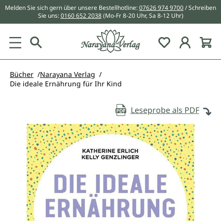
Melden Sie sich gern über unsere Bestellhotline:
07626 974 9700
/ Schreiben
alt springen
Sie uns:
0160 652 2038
(Mo-Fr 8-20 Uhr, Sa 8-12 Uhr)
Du hast 0 Pr
Bücher
Narayana Verlag
Die ideale Ernährung für Ihr Kind
Leseprobe als PDF
Bildergalerie überspringen