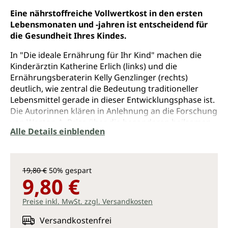
Eine nährstoffreiche Vollwertkost in den ersten
Lebensmonaten und -jahren ist entscheidend für
die Gesundheit Ihres Kindes.
In "Die ideale Ernährung für Ihr Kind" machen die
Kinderärztin Katherine Erlich (links) und die
Ernährungsberaterin Kelly Genzlinger (rechts)
deutlich, wie zentral die Bedeutung traditioneller
Lebensmittel gerade in dieser Entwicklungsphase ist.
Die Autorinnen klären in Anlehnung an die Forschung
von Weston A. Price über die besonderen heilsamen
Alle Details einblenden
Qualitäten von alt­her­gebrachten Superfoods wie
Leber, Knochenbrühe, Ghee und Rohmilch auf. Sie
geben dabei klare Anweisungen, wann und wie Ihr
Kind diese am besten zu sich nehmen sollte. Auf
19,80 €
50% gespart
dieser Grundlage lassen sich gesunde und robuste
9,80 €
Kinder großziehen.
Preise inkl. MwSt. zzgl. Versandkosten
Diesem Leitgedanken folgend versorgt Sie das Buch
mit umfangreichem Wissen:
Versandkostenfrei