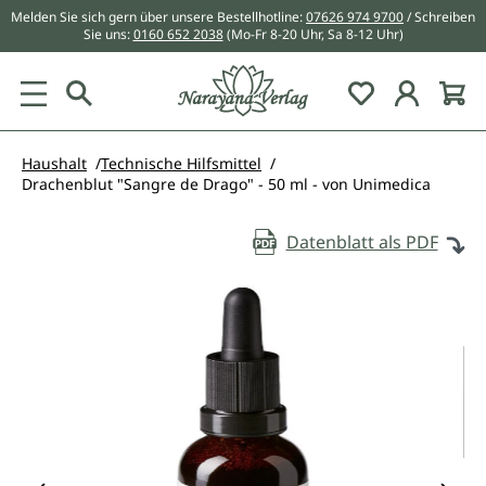
Melden Sie sich gern über unsere Bestellhotline:
07626 974 9700
/ Schreiben
alt springen
Sie uns:
0160 652 2038
(Mo-Fr 8-20 Uhr, Sa 8-12 Uhr)
Du hast 0 Pr
Haushalt
Technische Hilfsmittel
Drachenblut "Sangre de Drago" - 50 ml - von Unimedica
Datenblatt als PDF
Bildergalerie überspringen