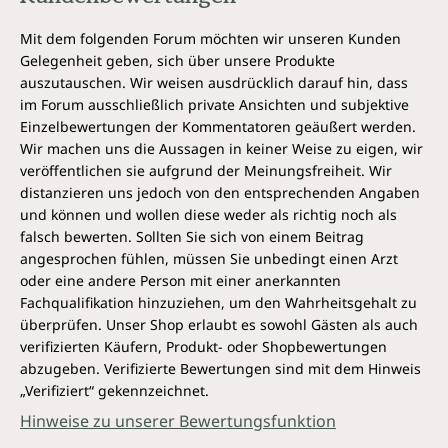
geerntet und labortechnisch auf seine Qualität und
Reinheit überprüft. Das Produkt kann beispielsweise
Mit dem folgenden Forum möchten wir unseren Kunden
bedenkenlos für die Herstellung von Naturkosmetik
Gelegenheit geben, sich über unsere Produkte
wie Salben verwendet werden. Die Braunglasflasche
auszutauschen. Wir weisen ausdrücklich darauf hin, dass
schützt den hochwertigen Inhalt und die Pipette
im Forum ausschließlich private Ansichten und subjektive
erleichtert die exakte Dosierung.
Einzelbewertungen der Kommentatoren geäußert werden.
Wir machen uns die Aussagen in keiner Weise zu eigen, wir
Der Name Drachenblut geht auf Dichter der Antike
veröffentlichen sie aufgrund der Meinungsfreiheit. Wir
zurück. So führte unter anderem Plinius der Ältere
distanzieren uns jedoch von den entsprechenden Angaben
den Namen Drachenblut für das in der Antike als
und können und wollen diese weder als richtig noch als
magisch geltende Baumharz auf die Vermischung
falsch bewerten. Sollten Sie sich von einem Beitrag
des Blutes eines Elefanten und eines Drachen im
angesprochen fühlen, müssen Sie unbedingt einen Arzt
Kampf zurück.
oder eine andere Person mit einer anerkannten
Fachqualifikation hinzuziehen, um den Wahrheitsgehalt zu
Da es sich um ein Naturprodukt handelt, können
überprüfen. Unser Shop erlaubt es sowohl Gästen als auch
Farbe und Konsistenz der Flüssigkeit je nach Charge
verifizierten Käufern, Produkt- oder Shopbewertungen
variieren. Auf die Produktqualität hat dies keinerlei
abzugeben. Verifizierte Bewertungen sind mit dem Hinweis
Einfluss. Die Farbe und Dichte der Flüssigkeit hängen
„Verifiziert“ gekennzeichnet.
z. B. vom Alter des Baumes und dem Gebiet ab, in
welchem dieser wächst. Zudem gibt es 9 Arten von
Hinweise zu unserer Bewertungsfunktion
Drachenblutbäumen im Amazonaswald.