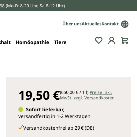
038
(Mo-Fr 8-20 Uhr, Sa 8-12 Uhr)
Über uns
Aktuelles
Kontakt
Du hast 0 Pro
halt
Homöopathie
Tiere
19,50 €
(650,00 € / 1 l)
Preise inkl.
MwSt. zzgl. Versandkosten
Sofort lieferbar,
versandfertig in 1-2 Werktagen
Versandkostenfrei ab 29 € (DE)