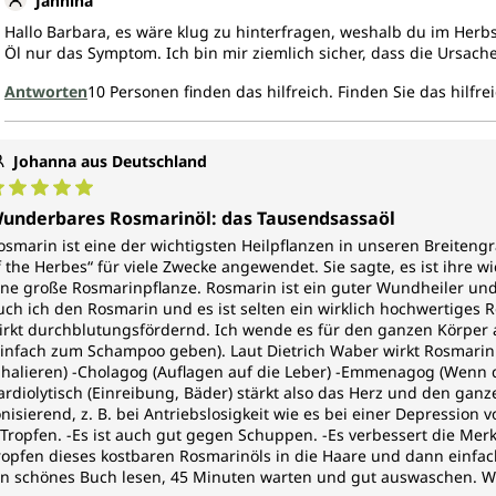
Jannina
Hallo Barbara, es wäre klug zu hinterfragen, weshalb du im Herb
Öl nur das Symptom. Ich bin mir ziemlich sicher, dass die Ursach
Antworten
10
Personen finden das hilfreich.
Finden Sie das hilfre
Johanna aus Deutschland
urchschnittliche Bewertung von 5 von 5 Sternen
underbares Rosmarinöl: das Tausendsassaöl
osmarin ist eine der wichtigsten Heilpflanzen in unseren Breiteng
f the Herbes“ für viele Zwecke angewendet. Sie sagte, es ist ihre w
ine große Rosmarinpflanze. Rosmarin ist ein guter Wundheiler und
uch ich den Rosmarin und es ist selten ein wirklich hochwertiges R
irkt durchblutungsfördernd. Ich wende es für den ganzen Körper 
einfach zum Schampoo geben). Laut Dietrich Waber wirkt Rosmarin
nhalieren) -Cholagog (Auflagen auf die Leber) -Emmenagog (Wenn d
ardiolytisch (Einreibung, Bäder) stärkt also das Herz und den ganze
onisierend, z. B. bei Antriebslosigkeit wie es bei einer Depressi
 Tropfen. -Es ist auch gut gegen Schuppen. -Es verbessert die Merk
ropfen dieses kostbaren Rosmarinöls in die Haare und dann einfa
in schönes Buch lesen, 45 Minuten warten und gut auswaschen. Wi