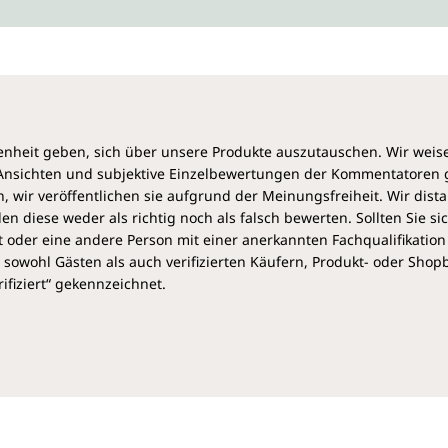
Das heilige Kraut der
Rosmarinzweige schmückten s
Heute wächst die krautige Pf
nadelförmigen Blättern in fas
mediterranes Gewürz. Brauts
heit geben, sich über unsere Produkte auszutauschen. Wir weis
und Treue gebunden. Als Räu
e Ansichten und subjektive Einzelbewertungen der Kommentatoren
und negativer Energien in spi
 wir veröffentlichen sie aufgrund der Meinungsfreiheit. Wir dist
diese weder als richtig noch als falsch bewerten. Sollten Sie si
Jede Flasche enthält 30 ml Bi
 oder eine andere Person mit einer anerkannten Fachqualifikation
sowohl Gästen als auch verifizierten Käufern, Produkt- oder Sho
Hinweis:
Ätherisches Öl bitt
ifiziert“ gekennzeichnet.
einem Trägeröl oder in Wass
(Taschentuch, Duftstein etc.
Aus biologischer Lan
Der Rosmarin für das Bio Ros
biologischen Bedingungen a