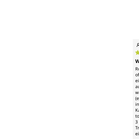
D
W
R
o
e
a
w
(
i
K
t
3
T
e