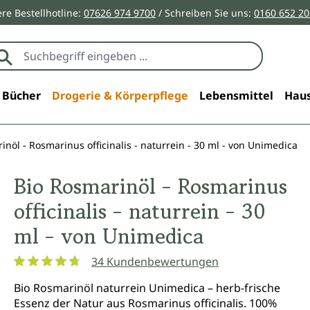
re Bestellhotline:
07626 974 9700
/ Schreiben Sie uns:
0160 652 2
Bücher
Drogerie & Körperpflege
Lebensmittel
Haus
inöl - Rosmarinus officinalis - naturrein - 30 ml - von Unimedica
Bio Rosmarinöl - Rosmarinus
officinalis - naturrein - 30
ml - von Unimedica
34 Kundenbewertungen
Durchschnittliche Bewertung von 4.7 von 5 Sternen
Bio Rosmarinöl naturrein Unimedica – herb-frische
Essenz der Natur aus Rosmarinus officinalis. 100%