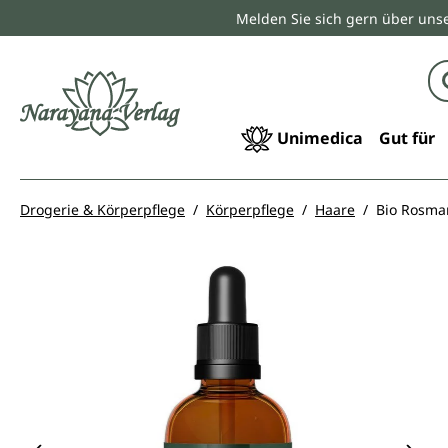
Melden Sie sich gern über unse
springen
Zur Hauptnavigation springen
Unimedica
Gut für
Drogerie & Körperpflege
Körperpflege
Haare
Bio Rosmar
Bildergalerie überspringen