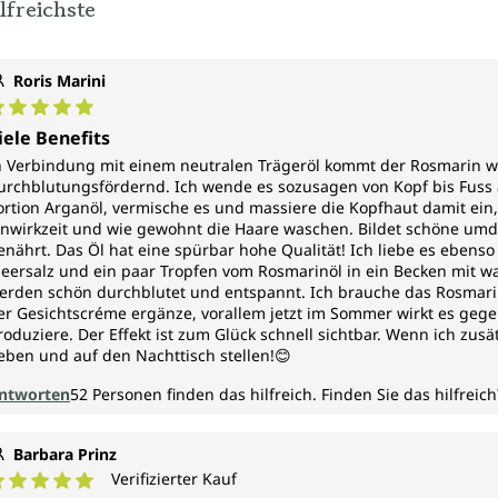
lfreichste
Roris Marini
urchschnittliche Bewertung von 5 von 5 Sternen
iele Benefits
n Verbindung mit einem neutralen Trägeröl kommt der Rosmarin wu
urchblutungsfördernd. Ich wende es sozusagen von Kopf bis Fuss a
ortion Arganöl, vermische es und massiere die Kopfhaut damit ein,
inwirkzeit und wie gewohnt die Haare waschen. Bildet schöne umd
enährt. Das Öl hat eine spürbar hohe Qualität! Ich liebe es ebens
eersalz und ein paar Tropfen vom Rosmarinöl in ein Becken mit wa
erden schön durchblutet und entspannt. Ich brauche das Rosmarinö
er Gesichtscréme ergänze, vorallem jetzt im Sommer wirkt es gegen
roduziere. Der Effekt ist zum Glück schnell sichtbar. Wenn ich zusä
eben und auf den Nachttisch stellen!😊
ntworten
52
Personen finden das hilfreich.
Finden Sie das hilfreich
Barbara Prinz
Verifizierter Kauf