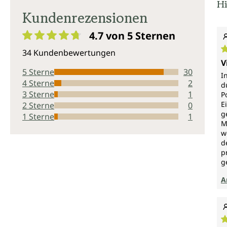
Hi
Kundenrezensionen
4.7 von 5
Sternen
Durchschnittliche Bewertung von 4.7 von 5 Sternen
34 Kundenbewertungen
D
V
5 Sterne
30
I
4 Sterne
2
d
3 Sterne
1
P
E
2 Sterne
0
g
1 Sterne
1
M
w
d
p
g
A