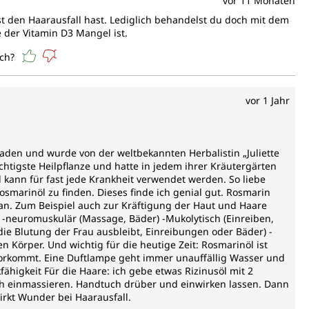
vor 11 Monaten
st den Haarausfall hast. Lediglich behandelst du doch mit dem
e der Vitamin D3 Mangel ist.
ich?
vor 1 Jahr
raden und wurde von der weltbekannten Herbalistin „Juliette
ichtigste Heilpflanze und hatte in jedem ihrer Kräutergärten
 kann für fast jede Krankheit verwendet werden. So liebe
osmarinöl zu finden. Dieses finde ich genial gut. Rosmarin
an. Zum Beispiel auch zur Kräftigung der Haut und Haare
 -neuromuskulär (Massage, Bäder) -Mukolytisch (Einreiben,
ie Blutung der Frau ausbleibt, Einreibungen oder Bäder) -
n Körper. Und wichtig für die heutige Zeit: Rosmarinöl ist
on vorkommt. Eine Duftlampe geht immer unauffällig Wasser und
fähigkeit Für die Haare: ich gebe etwas Rizinusöl mit 2
ch einmassieren. Handtuch drüber und einwirken lassen. Dann
rkt Wunder bei Haarausfall.