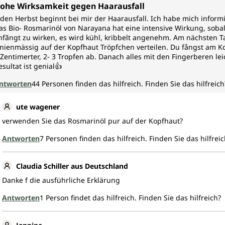
urchschnittliche Bewertung von 5 von 5 Sternen
ohe Wirksamkeit gegen Haarausfall
eden Herbst beginnt bei mir der Haarausfall. Ich habe mich inform
as Bio- Rosmarinöl von Narayana hat eine intensive Wirkung, sobald
nfãngt zu wirken, es wird kühl, kribbelt angenehm. Am nächsten T
inienmässig auf der Kopfhaut Tröpfchen verteilen. Du fångst am Ko
.Zentimerter, 2- 3 Tropfen ab. Danach alles mit den Fingerberen le
esultat ist genial👍
ntworten
44
Personen finden das hilfreich.
Finden Sie das hilfreich
ute wagener
verwenden Sie das Rosmarinöl pur auf der Kopfhaut?
Antworten
7
Personen finden das hilfreich.
Finden Sie das hilfreic
Claudia Schiller aus Deutschland
Danke f die ausführliche Erklärung
Antworten
1
Person findet das hilfreich.
Finden Sie das hilfreich?