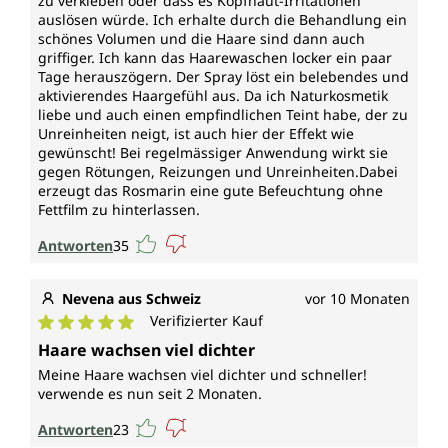
zu verkleben oder dass es Kopfhaut-Irritationen
auslösen würde. Ich erhalte durch die Behandlung ein
schönes Volumen und die Haare sind dann auch
Jede Flasche Bio Rosmarin Tonikum von Unimedica
griffiger. Ich kann das Haarewaschen locker ein paar
enthält 100 ml Rosmarinwasser.
Tage herauszögern. Der Spray löst ein belebendes und
aktivierendes Haargefühl aus. Da ich Naturkosmetik
Vegan und ohne folgende Zusatzstoffe
liebe und auch einen empfindlichen Teint habe, der zu
Unreinheiten neigt, ist auch hier der Effekt wie
Das Bio Rosmarin Tonikum von Unimedica ist frei
gewünscht! Bei regelmässiger Anwendung wirkt sie
von Konservierungsstoffen, weiterhin ohne Zusätze
gegen Rötungen, Reizungen und Unreinheiten.Dabei
erzeugt das Rosmarin eine gute Befeuchtung ohne
wie Farbstoffe, Stabilisatoren sowie ohne Gentechnik
Fettfilm zu hinterlassen.
und vegan.
Antworten
35
Nevena aus Schweiz
vor 10 Monaten
Verifizierter Kauf
Durchschnittliche Bewertung von 5 von 5 Sternen
Haare wachsen viel dichter
Meine Haare wachsen viel dichter und schneller!
verwende es nun seit 2 Monaten.
Antworten
23