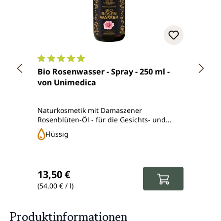
Durchschnittliche Bewertung von 4.9 von 5 Ster
Durch
Bio Rosenwasser - Spray - 250 ml -
Bio R
von Unimedica
offici
Unim
Naturkosmetik mit Damaszener
zur He
Rosenblüten-Öl - für die Gesichts- und
Körper
Haarpflege
biolo
Flüssig
Öl
Regulärer Preis:
Regul
13,50 €
19,5
(54,00 € / l)
(650,00
Produktinformationen