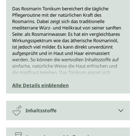
Das Rosmarin Tonikum bereichert die tägliche
Pflegeroutine mit der natürlichen Kraft des
Rosmarins. Dabei zeigt sich das traditionelle
mediterrane Würz- und Heilkraut von seiner sanften
Seite: als Rosmarinwasser. Es hat ein vergleichbares
Wirkungsspektrum wie das ätherische Rosmarinöl,
ist jedoch viel milder. Es kann direkt unverdünnt
aufgesprüht und in Haut und Haar einmassiert
werden. So können die wertvollen Inhaltsstoffe auf
einfache, natürliche Weise die Haut erfrischen und
die Kopfhaut beleben. Das Tonikum eignet sich
sowohl als erfrischendes Gesichtsspray als auch als
pflegendes Haarwasser. Der herb-würzige Duft des
Alle Details einblenden
Tonikums belebt die Sinne und holt sommerliches
Mittelmeer-Gefühl in den Alltag.
Inhaltsstoffe
Rosmarinhydrolat - die sanfte
Alternative
Das Bio Rosmarin Tonikum von Unimedica besteht