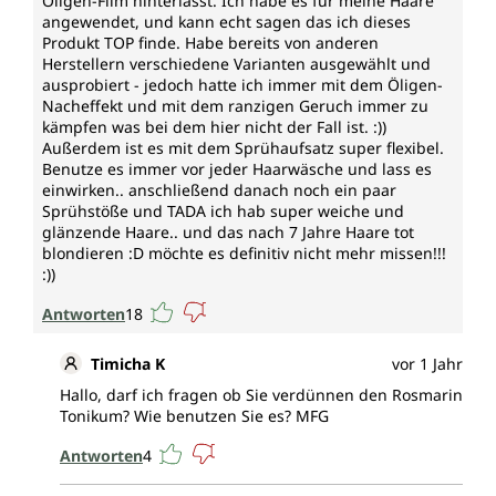
Öligen-Film hinterlässt. Ich habe es für meine Haare
angewendet, und kann echt sagen das ich dieses
Produkt TOP finde. Habe bereits von anderen
Herstellern verschiedene Varianten ausgewählt und
ausprobiert - jedoch hatte ich immer mit dem Öligen-
Nacheffekt und mit dem ranzigen Geruch immer zu
kämpfen was bei dem hier nicht der Fall ist. :))
Außerdem ist es mit dem Sprühaufsatz super flexibel.
Benutze es immer vor jeder Haarwäsche und lass es
einwirken.. anschließend danach noch ein paar
Sprühstöße und TADA ich hab super weiche und
glänzende Haare.. und das nach 7 Jahre Haare tot
blondieren :D möchte es definitiv nicht mehr missen!!!
:))
Antworten
18
Timicha K
vor 1 Jahr
Hallo, darf ich fragen ob Sie verdünnen den Rosmarin
Tonikum? Wie benutzen Sie es? MFG
Antworten
4