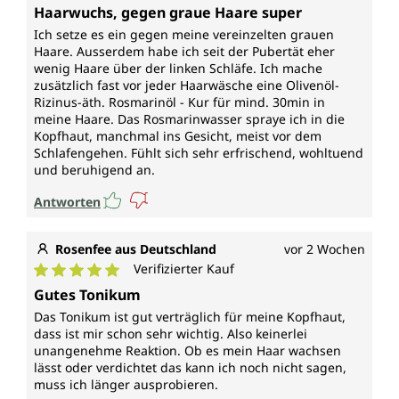
Durchschnittliche Bewertung von 5 von 5 Sternen
Haarwuchs, gegen graue Haare super
Ich setze es ein gegen meine vereinzelten grauen
Haare. Ausserdem habe ich seit der Pubertät eher
wenig Haare über der linken Schläfe. Ich mache
zusätzlich fast vor jeder Haarwäsche eine Olivenöl-
Rizinus-äth. Rosmarinöl - Kur für mind. 30min in
meine Haare. Das Rosmarinwasser spraye ich in die
Kopfhaut, manchmal ins Gesicht, meist vor dem
Schlafengehen. Fühlt sich sehr erfrischend, wohltuend
und beruhigend an.
Antworten
Rosenfee aus Deutschland
vor 2 Wochen
Verifizierter Kauf
Durchschnittliche Bewertung von 5 von 5 Sternen
Gutes Tonikum
Das Tonikum ist gut verträglich für meine Kopfhaut,
dass ist mir schon sehr wichtig. Also keinerlei
unangenehme Reaktion. Ob es mein Haar wachsen
lässt oder verdichtet das kann ich noch nicht sagen,
muss ich länger ausprobieren.