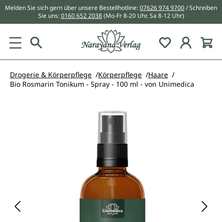
Melden Sie sich gern über unsere Bestellhotline:
07626 974 9700
/ Schreiben
alt springen
Sie uns:
0160 652 2038
(Mo-Fr 8-20 Uhr, Sa 8-12 Uhr)
Du hast 0 Pr
Drogerie & Körperpflege
Körperpflege
Haare
Bio Rosmarin Tonikum - Spray - 100 ml - von Unimedica
Bildergalerie überspringen