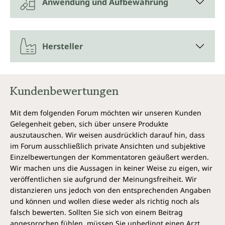
Anwendung und Aufbewahrung
aus hochwertigem Rosmarinhydrolat. Dabei handelt
es sich um Rosmarinwasser aus
Wasserdampfdestillation. Das schonende Verfahren
zur Gewinnung des Hydrolats sorgt dafür, dass die
wertvollen Inhaltsstoffe und geschätzten
Hersteller
Eigenschaften des Rosmarins bestmöglich erhalten
bleiben. Rosmarinhydrolat ist eine sanfte Alternative
zu ätherischen Ölen. Deshalb kann es unverdünnt
aufgetragen werden. Pflanzendestillate wurden
Kundenbewertungen
bereits seit dem 7. Jahrhundert als Naturheilmittel
und Schönheitselixiere verwendet. Ihre Renaissance
Mit dem folgenden Forum möchten wir unseren Kunden
erlebten die Hydrolate durch die Aromatherapie.
Gelegenheit geben, sich über unsere Produkte
auszutauschen. Wir weisen ausdrücklich darauf hin, dass
Aktivierende Pflege mit der
im Forum ausschließlich private Ansichten und subjektive
natürlichen Kraft des Rosmarins
Einzelbewertungen der Kommentatoren geäußert werden.
Wir machen uns die Aussagen in keiner Weise zu eigen, wir
Die leichte hautreizende Eigenschaft des Rosmarins
veröffentlichen sie aufgrund der Meinungsfreiheit. Wir
regt die Durchblutung an, was in der Haarpflege
distanzieren uns jedoch von den entsprechenden Angaben
besonders geschätzt wird. Es kann die Kopfhaut
und können und wollen diese weder als richtig noch als
stimulieren und gibt dem Haar spürbare Frische und
falsch bewerten. Sollten Sie sich von einem Beitrag
Vitalität zurück, ohne es zu belasten oder die Haut zu
angesprochen fühlen, müssen Sie unbedingt einen Arzt