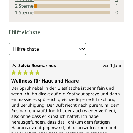
Das Geheimnis des Rosmarins wurde
2 Sterne
1
schon in der Antike gelüftet
1 Sterne
0
Rosmarin stammt aus dem Mittelmeerraum, wo er
als immergrüner Strauch seinen charakteristischen
Hilfreichste
herb-würzigen Duft verströmt. Er mag es sonnig und
wächst relativ anspruchslos auf kargem, felsigem
Untergrund. Die Pflanze gehört zu den
Lippenblütlern. Auch in unseren Breiten ist Rosmarin
überwinterungsfähig und mehrjährig.
Salvia Rosmarinus
vor 1 Jahr
Seine nadelförmigen Blätter werden seit
Jahrhunderten als Gewürz und Hausmittel sowie für
Durchschnittliche Bewertung von 5 von 5 Sternen
Wellness für Haut und Haare
spirituelle Zeremonien genutzt. Besonders frisch
Der Sprühnebel in der Glasflasche ist sehr fein und
oder getrocknet in mediterranen Gerichten sorgt er
wenn ich ihn direkt auf die Kopfhaut spraye und dann
nicht nur für Geschmack, sondern liefert gleichzeitig
einmassiere, spüre ich gleichzeitig eine Erfrischung
die wertvollen Inhaltsstoffe der Pflanze. In der Antike
und Beruhigung. Der Duft riecht nach purem, mildem
war Rosmarin ein Symbol für Gesundheit und
Rosmarin, unaufdringlich, der auch wieder verfliegt,
Schönheit. Die Griechen widmeten den Rosmarin der
also ohne dass er künstlich haftet. Ich habe
Göttin Aphrodite. Die Römer schmückten
herausgefunden, dass das Tonikum dem fettigen
Götterstatuen mit Rosmarinzweigen und flochten sie
Haaransatz entgegenwirkt, ohne auszutrocknen und
in Siegerkränze.