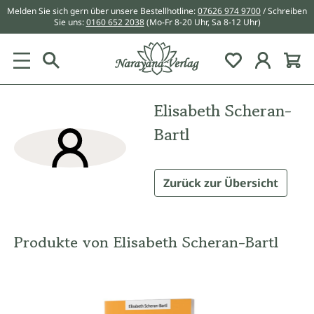
Melden Sie sich gern über unsere Bestellhotline:
07626 974 9700
/ Schreiben
alt springen
Sie uns:
0160 652 2038
(Mo-Fr 8-20 Uhr, Sa 8-12 Uhr)
Du hast 0 Pr
Elisabeth Scheran-
Bartl
Zurück zur Übersicht
Produkte von Elisabeth Scheran-Bartl