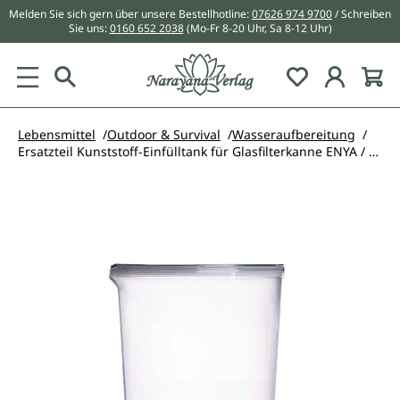
Melden Sie sich gern über unsere Bestellhotline:
07626 974 9700
/ Schreiben
alt springen
Sie uns:
0160 652 2038
(Mo-Fr 8-20 Uhr, Sa 8-12 Uhr)
Du hast 0 Pr
Lebensmittel
Outdoor & Survival
Wasseraufbereitung
Ersatzteil Kunststoff-Einfülltank für Glasfilterkanne ENYA / TOYA / KATARA - Lotus Vita
Bildergalerie überspringen