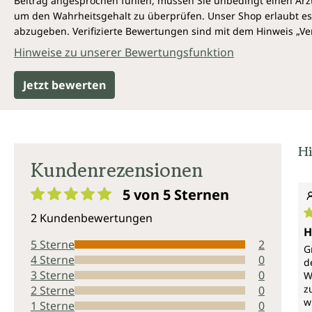
Beitrag angesprochen fühlen, müssen Sie unbedingt einen Arzt
um den Wahrheitsgehalt zu überprüfen. Unser Shop erlaubt es 
abzugeben. Verifizierte Bewertungen sind mit dem Hinweis „Ver
Hinweise zu unserer Bewertungsfunktion
Jetzt bewerten
Hi
Kundenrezensionen
5 von 5
Sternen
Durchschnittliche Bewertung von 5 von 5 Sternen
2 Kundenbewertungen
D
H
5 Sterne
2
G
4 Sterne
0
d
3 Sterne
0
W
z
2 Sterne
0
w
1 Sterne
0