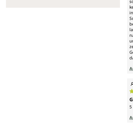
s
k
i
S
b
l
n
u
z
G
d
A
D
G
5
A