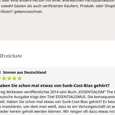
 oder eine andere Person mit einer anerkannten Fachqualifikation
innerer Ausgeglichenheit finden möchten.“
sowohl Gästen als auch verifizierten Käufern, Produkt- oder Sho
–Arianna Huffington, Mitbegründerin und
ifiziert“ gekennzeichnet.
Chefredakteurin der Huffington Post Media Group
lfreichste
Immen aus Deutschland
urchschnittliche Bewertung von 5 von 5 Sternen
aben Sie schon mal etwas von Sunk-Cost-Bias gehört?
reg McKeown veröffentlichte 2014 sein Buch „ESSENTIALISM“ The Di
eutsche Ausgabe trägt den Titel ESSENTIALISMUS. Die konsequent
elt. Haben Sie schon mal etwas von Sunk-Cost-Bias gehört? Es besc
u investieren, von dem man weiß, dass es ein Verlustgeschäft ist w
ieder herein geholt werden können. Wir neigen oft dazu etwas nicht