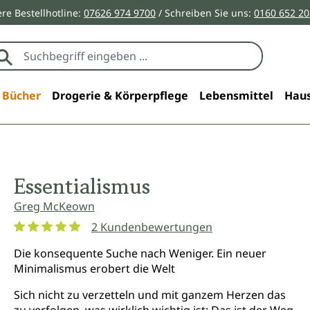
re Bestellhotline:
07626 974 9700
/ Schreiben Sie uns:
0160 652 2
Bücher
Drogerie & Körperpflege
Lebensmittel
Haus
Essentialismus
Greg McKeown
2 Kundenbewertungen
Durchschnittliche Bewertung von 5 von 5 Sternen
Die konsequente Suche nach Weniger. Ein neuer
Minimalismus erobert die Welt
Sich nicht zu verzetteln und mit ganzem Herzen das
zu verfolgen, was wirklich wichtig ist: Das ist der Weg