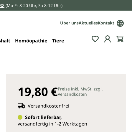
038
(Mo-Fr 8-20 Uhr, Sa 8-12 Uhr)
Über uns
Aktuelles
Kontakt
Du hast 0 Pro
halt
Homöopathie
Tiere
19,80 €
Preise inkl. MwSt. zzgl.
Versandkosten
Versandkostenfrei
Sofort lieferbar,
versandfertig in 1-2 Werktagen