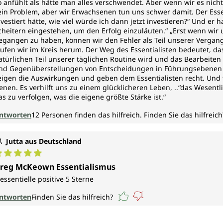
o anfühlt als hätte man alles verschwendet. Aber wenn wir es nic
ein Problem, aber wir Erwachsenen tun uns schwer damit. Der Essent
nvestiert hätte, wie viel würde ich dann jetzt investieren?“ Und er
cheitern eingestehen, um den Erfolg einzuläuten.“ „Erst wenn wir 
egangen zu haben, können wir den Fehler als Teil unserer Vergang
aufen wir im Kreis herum. Der Weg des Essentialisten bedeutet, d
atürlichen Teil unserer täglichen Routine wird und das Bearbeite
nd Gegenüberstellungen von Entscheidungen in Führungsebenen v
eigen die Auswirkungen und geben dem Essentialisten recht. Und t
enen. Es verhilft uns zu einem glücklicheren Leben, ..“das Wesent
as zu verfolgen, was die eigene größte Stärke ist.“
ntworten
12
Personen finden das hilfreich.
Finden Sie das hilfreich
Jutta aus Deutschland
urchschnittliche Bewertung von 5 von 5 Sternen
reg McKeown Essentialismus
 essentielle positive 5 Sterne
ntworten
Finden Sie das hilfreich?