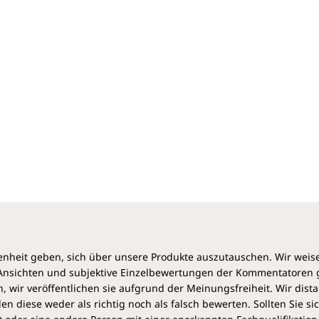
Zeitmanagementstrategie oder
Produktivitätstechnik. Es geht vielmehr darum, das
Wesentliche vom Unwesentlichen zu unterscheiden
und mit Disziplin das zu verfolgen, was die eigene
größte Stärke ist.
Der schöne Nebeneffekt: endlich wieder glücklich zu
sein, mehr Freude am Arbeitsplatz zu haben und
auch privat erfüllter zu leben. Statt tausend
Belanglosigkeiten eine wesentliche Sache bewegen.
Und Entscheidungen zu treffen, die neue Maßstäbe
setzen – entspannt, statt ausgebrannt. Eine
Schatzkiste zurück zu einem selbstbestimmten,
erfüllten Leben!
„McKeowns exzellentes Buch ist ein unverzichtbares
Gegengift gegen Stress, Burnout und den inneren
heit geben, sich über unsere Produkte auszutauschen. Wir weis
Zwang, „alles tun zu müssen”. Es ist eine
e Ansichten und subjektive Einzelbewertungen der Kommentatoren
unerlässliche Lektüre für alle, die die Kontrolle über
 wir veröffentlichen sie aufgrund der Meinungsfreiheit. Wir dist
ihre Gesundheit und ihr Wohlergehen
diese weder als richtig noch als falsch bewerten. Sollten Sie si
wiedererlangen und zu mehr Zufriedenheit und