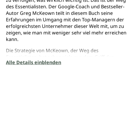
des Essentialisten. Der Google-Coach und Bestseller-
Autor Greg McKeown teilt in diesem Buch seine
Erfahrungen im Umgang mit den Top-Managern der
erfolgreichsten Unternehmer dieser Welt mit, um zu
zeigen, wie man mit weniger sehr viel mehr erreichen
kann.
Die Strategie von McKeown, der Weg des
Essentialisten, hat schon viele aus dem Griff der
Alle Details einblenden
Belanglosigkeiten und konstanten Überforderung
befreit. Die Geheimformel: Weniger, aber besser!
Essentialismus von Greg McKeown
In vier praktischen Schritten zeigt McKeown, der
nach der Promotion in Stanford eine Firma für
Strategie und Leadership im Silicon Valley gegründet
hat, auszusortieren und die richtigen Fragen zu
stellen, die Energie auf das zu lenken, was wirklich
zählt. Dabei ist sein Buch keine neue