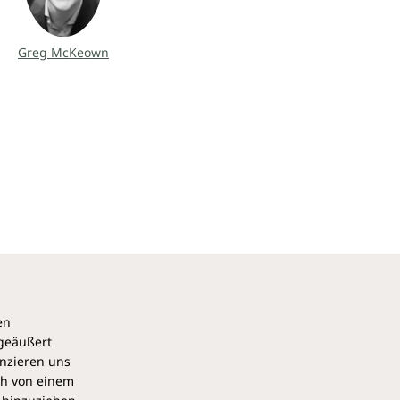
Greg McKeown
en
 geäußert
anzieren uns
ch von einem