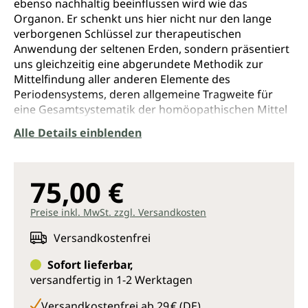
ebenso nachhaltig beeinflussen wird wie das
Organon. Er schenkt uns hier nicht nur den lange
verborgenen Schlüssel zur therapeutischen
Anwendung der seltenen Erden, sondern präsentiert
uns gleichzeitig eine abgerundete Methodik zur
Mittelfindung aller anderen Elemente des
Periodensystems, deren allgemeine Tragweite für
eine Gesamtsystematik der homöopathischen Mittel
man erst zu ahnen beginnt. Nachdem die „Theorie
Alle Details einblenden
der Elemente“ gegen Ende des 20. Jahrhunderts
allmählich eine Revolution in der Homöopathie
auszulösen begann, krönt dieses neue Buch zum
75,00 €
Beginn des neuen Jahrhunderts das begonnene
Werk.
Preise inkl. MwSt. zzgl. Versandkosten
Es ist das konzentrierteste, rundeste und beste Werk
Versandkostenfrei
des Autors. Es präsentiert eine völlig neu entdeckte
Mittelgruppe, die den Arzneischatz der Homöopathie
Sofort lieferbar,
entscheidend bereichert. Die Lanthanide werden für
versandfertig in 1-2 Werktagen
die homöopathische Medizin bald ebenso
unersetzlich sein wie sie es seit Jahrzehnten für die
Versandkostenfrei ab 29 € (DE)