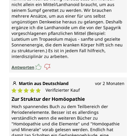
nicht allein ein Mittel/Lanthanoid braucht, um aus
seinem Sumpf gerettet zu werden. Wir brauchen
mehrere Ansätze, um aus einer für uns selbst
ungünstigen Denkweise heraus zu gelangen. Deshalb
ergänze ich die Lanthanoide um die von der Spagyrik
vorgeschlagenen pflanzlichen Mittel (Beispiel:
Lutetium um Tropaeolum majus - sanfte und gezielte
Sonnenenergie, die dem kranken Körper hilft sich neu
zu strukturieren.) Es ist in jedem Fall hilfreich,
interdisziplinär zu arbeiten.
Antworten
Martin aus Deutschland
vor 2 Monaten
Verifizierter Kauf
Durchschnittliche Bewertung von 5 von 5 Sternen
Zur Struktur der Homöopathie
Hoch spannendes Buch zu dem Teilbereich der
Periodenelemente. Besser ist es allerdings
verständlich wenn die weiteren Bücher zu
"Homöopathie und die Elemente" und "Homöopathie
und Minerale" vorab gelesen werden. Endlich hat
damit Jan Scholten ein Gedankengebäude, eine