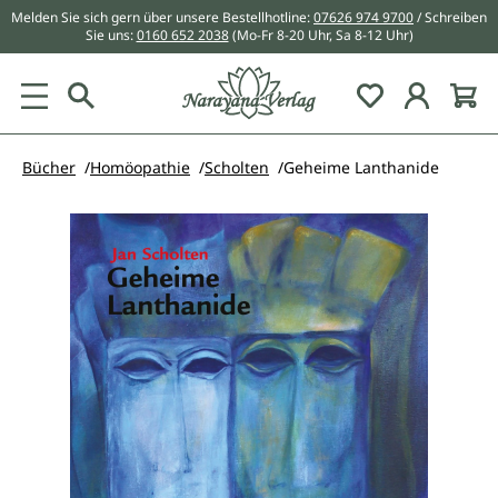
Melden Sie sich gern über unsere Bestellhotline:
07626 974 9700
/ Schreiben
alt springen
Sie uns:
0160 652 2038
(Mo-Fr 8-20 Uhr, Sa 8-12 Uhr)
Du hast 0 Pr
Bücher
Homöopathie
Scholten
Geheime Lanthanide
Bildergalerie überspringen