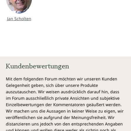
Arzneimittelprüfung. Den Abschluss bilden ein Kapitel
mit den Prüfungssymptomen aller Lanthanide und
ein besonders wertvoller Tabellenteil, der alle
Jan Scholten
vorgestellten Themen im Überblick wiedergibt. Ein
Meisterwerk!
Meinungen zu Geheime Lanthanide
„Jan Scholtens Entdeckung der Lanthanide als
homöopathische Mittel hat uns weitere Werkzeuge zur
Kundenbewertungen
Verfügung gestellt, um schwere Krankheiten erfolgreich zu
behandeln. Nachdem ich seine ersten Seminare über die
Mit dem folgenden Forum möchten wir unseren Kunden
Lanthanide gehört habe und diese Mittel entsprechend
Gelegenheit geben, sich über unsere Produkte
einsetzte, bin ich von den Heilerfolgen begeistert“
auszutauschen. Wir weisen ausdrücklich darauf hin, dass
-
Louis Klein
im Forum ausschließlich private Ansichten und subjektive
Einzelbewertungen der Kommentatoren geäußert werden.
„Seit Jan Scholten die Lanthanide in seinen Seminaren
Wir machen uns die Aussagen in keiner Weise zu eigen, wir
erstmals vorstellte, setzen wir sie in unserer Praxis ein. Die
veröffentlichen sie aufgrund der Meinungsfreiheit. Wir
Ergebnisse sind ausgezeichnet, und sie wurden mit
distanzieren uns jedoch von den entsprechenden Angaben
wachsendem Verständnis der Methodik immer besser. So
und können und wollen diese weder als richtig noch als