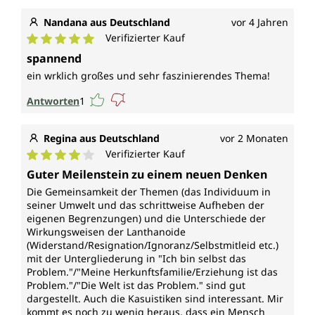
Nandana aus Deutschland
vor 4 Jahren
Verifizierter Kauf
Durchschnittliche Bewertung von 5 von 5 Sternen
spannend
ein wrklich großes und sehr faszinierendes Thema!
Antworten
1
Regina aus Deutschland
vor 2 Monaten
Verifizierter Kauf
Durchschnittliche Bewertung von 4 von 5 Sternen
Guter Meilenstein zu einem neuen Denken
Die Gemeinsamkeit der Themen (das Individuum in
seiner Umwelt und das schrittweise Aufheben der
eigenen Begrenzungen) und die Unterschiede der
Wirkungsweisen der Lanthanoide
(Widerstand/Resignation/Ignoranz/Selbstmitleid etc.)
mit der Untergliederung in "Ich bin selbst das
Problem."/"Meine Herkunftsfamilie/Erziehung ist das
Problem."/"Die Welt ist das Problem." sind gut
dargestellt. Auch die Kasuistiken sind interessant. Mir
kommt es noch zu wenig heraus, dass ein Mensch