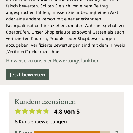
haben wir inzwischen von allen Lanthaniden (außer
falsch bewerten. Sollten Sie sich von einem Beitrag
Promethium) gute Fälle in eigener Praxis beobachtet. Das
angesprochen fühlen, müssen Sie unbedingt einen Arzt
Buch gibt seinen Lesern alles, was sie zu diesem
oder eine andere Person mit einer anerkannten
Verständnis brauchen. Bei der Durcharbeitung der
Fachqualifikation hinzuziehen, um den Wahrheitsgehalt zu
deutschen Übersetzung hat mich jedes Kapitel aufs Neue
überprüfen. Unser Shop erlaubt es sowohl Gästen als auch
inspiriert.“
verifizierten Käufern, Produkt- oder Shopbewertungen
- Ulrich Welte
abzugeben. Verifizierte Bewertungen sind mit dem Hinweis
„Verifiziert“ gekennzeichnet.
Hinweise zu unserer Bewertungsfunktion
Jetzt bewerten
Kundenrezensionen
4.8 von 5
Durchschnittliche Bewertung von 4.8 von 5 Sternen
8 Kundenbewertungen
5 Sterne
7