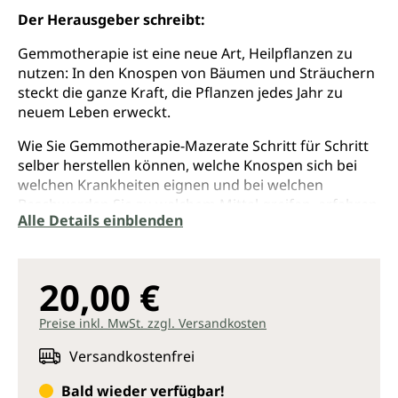
Der Herausgeber schreibt:
Gemmotherapie ist eine neue Art, Heilpflanzen zu
nutzen: In den Knospen von Bäumen und Sträuchern
steckt die ganze Kraft, die Pflanzen jedes Jahr zu
neuem Leben erweckt.
Wie Sie Gemmotherapie-Mazerate Schritt für Schritt
selber herstellen können, welche Knospen sich bei
welchen Krankheiten eignen und bei welchen
Beschwerden Sie zu welchem Mittel greifen, erfahren
Alle Details einblenden
Sie hier. Porträts von 24 Knospenarten zeigen deren
Eigenschaften und Anwendungsgebiete. Im
Selbsthilfe-Kapitel wird detailliert auf die
Beschwerden und ihre Behandlung eingegangen. Als
20,00 €
Plus finden Sie hier Spagyrik als Therapieergänzung.
Preise inkl. MwSt. zzgl. Versandkosten
Die Autorinnen sind erfahrene Ärztinnen und
arbeiten seit Jahren erfolgreich mit Gemmotherapie.
Versandkostenfrei
Bald wieder verfügbar!