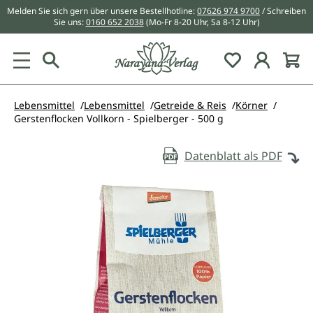
Melden Sie sich gern über unsere Bestellhotline:
07626 974 9700
/ Schreiben
alt springen
Sie uns:
0160 652 2038
(Mo-Fr 8-20 Uhr, Sa 8-12 Uhr)
Du hast 0 Pr
Lebensmittel
Lebensmittel
Getreide & Reis
Körner
Gerstenflocken Vollkorn - Spielberger - 500 g
Datenblatt als PDF
Bildergalerie überspringen