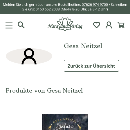
Melden Sie sich gern über unsere Bestellhotline:
07626 974 9700
/ Schreiben
alt springen
Sie uns:
0160 652 2038
(Mo-Fr 8-20 Uhr, Sa 8-12 Uhr)
Du hast 0 Pr
Gesa Neitzel
Zurück zur Übersicht
Produkte von Gesa Neitzel