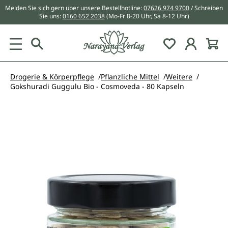
Melden Sie sich gern über unsere Bestellhotline:
07626 974 9700
/ Schreiben
alt springen
Sie uns:
0160 652 2038
(Mo-Fr 8-20 Uhr, Sa 8-12 Uhr)
Du hast 0 Pr
Drogerie & Körperpflege
Pflanzliche Mittel
Weitere
Gokshuradi Guggulu Bio - Cosmoveda - 80 Kapseln
Bildergalerie überspringen