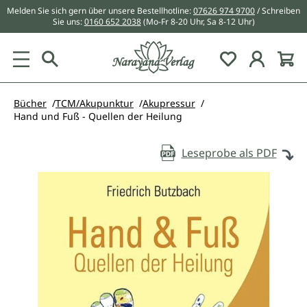
Melden Sie sich gern über unsere Bestellhotline:
07626 974 9700
/ Schreiben
alt springen
Sie uns:
0160 652 2038
(Mo-Fr 8-20 Uhr, Sa 8-12 Uhr)
Du hast 0 Pr
Bücher
TCM/Akupunktur
Akupressur
Hand und Fuß - Quellen der Heilung
Leseprobe als PDF
Bildergalerie überspringen