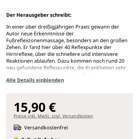
Der Herausgeber schreibt:
In einer über dreißigjährigen Praxis gewann der
Autor neue Erkenntnisse der
Fußreflexzonenmassage, besonders an den großen
Zehen. Er fand hier über 40 Reflexpunkte der
Hirnreflexe, über die schnellere und intensivere
Reaktionen ablaufen. Dazu kommen noch rund 20
neu gefundene Reflexpunkte, die Krankheiten sehr
schnell und effektiv positiv beeinflussen.
Alle Details einblenden
Die Massage eines von ihm gefundenen Reflexpunkts
kann selbst sehr alte Schockerlebnisse aus dem
Unterbewusstsein in das Bewusstsein bringen und
15,90 €
die dadurch entstandenen Belastungen und
Blockaden abbauen.
Preise inkl. MwSt. zzgl. Versandkosten
Genaue Beschreibungen und viele Skizzen und
Versandkostenfrei
Schaubilder machen nicht nur die Lokalisierung der