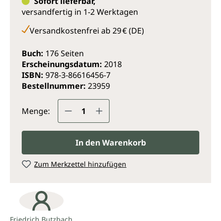
Reflexpunkte und die Art der jeweils erforderlichen
Sofort lieferbar,
Massage klar, sondern sind vom Autor auch
versandfertig in 1-2 Werktagen
ausdrücklich als Möglichkeit zur Selbsthilfe für sich
Versandkostenfrei ab 29 € (DE)
und vor allem zur Anwendung bei Kindern gedacht.
Buch:
176 Seiten
Erscheinungsdatum:
2018
ISBN:
978-3-86616456-7
Bestellnummer:
23959
Produkt Anzahl: Gib den gewünsc
Menge:
In den Warenkorb
Zum Merkzettel hinzufügen
Friedrich Butzbach