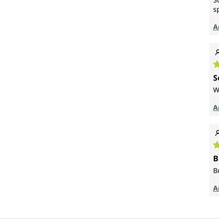
s
A
D
S
W
A
D
B
B
A