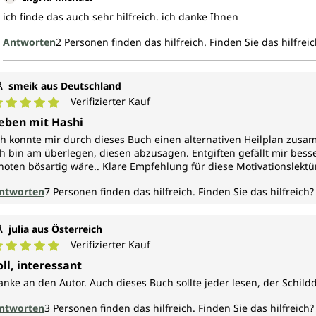
ich finde das auch sehr hilfreich. ich danke Ihnen
Antworten
2
Personen finden das hilfreich.
Finden Sie das hilfreic
smeik aus Deutschland
Verifizierter Kauf
urchschnittliche Bewertung von 5 von 5 Sternen
eben mit Hashi
ch konnte mir durch dieses Buch einen alternativen Heilplan zusam
ch bin am überlegen, diesen abzusagen. Entgiften gefällt mir besse
noten bösartig wäre.. Klare Empfehlung für diese Motivationslektü
ntworten
7
Personen finden das hilfreich.
Finden Sie das hilfreich?
julia aus Österreich
Verifizierter Kauf
urchschnittliche Bewertung von 5 von 5 Sternen
oll, interessant
anke an den Autor. Auch dieses Buch sollte jeder lesen, der Schil
ntworten
3
Personen finden das hilfreich.
Finden Sie das hilfreich?