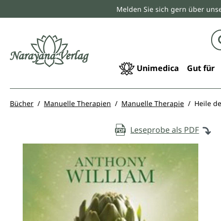
Melden Sie sich gern über unse
springen
Zur Hauptnavigation springen
Unimedica
Gut für
Bücher
Manuelle Therapien
Manuelle Therapie
Heile d
Leseprobe als PDF
Bildergalerie überspringen