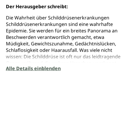
Der Herausgeber schreibt:
Die Wahrheit über Schilddrüsenerkrankungen
Schilddrüsenerkrankungen sind eine wahrhafte
Epidemie. Sie werden für ein breites Panorama an
Beschwerden verantwortlich gemacht, etwa
Müdigkeit, Gewichtszunahme, Gedächtnislücken,
Schlaflosigkeit oder Haarausfall. Was viele nicht
wissen: Die Schilddrüse ist oft nur das leidtragende
Organ, während die wahren Ursachen unerkannt
Alle Details einblenden
bleiben. Anthony William, das weltbekannte Medical
Medium, deckt die tatsächlichen Trigger auf und
zeigt, wie jeder Mensch sich selbst von
Schilddrüsenbeschwerden heilen kann. Ein
revolutionärer Ansatz, der endlich Hilfe bringen kann.
Mit farbig bebilderten Rezepten und einer 90-Tage-
Kur.