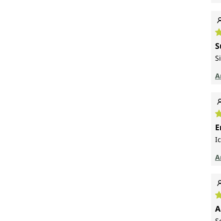
D
S
S
A
D
E
I
A
D
A
S