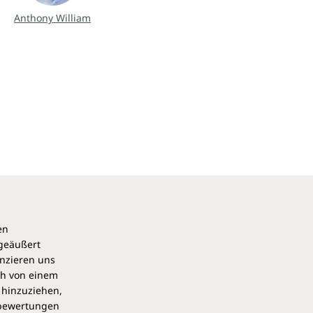
Anthony William
en
 geäußert
anzieren uns
ch von einem
 hinzuziehen,
pbewertungen