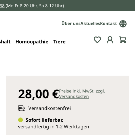
038
(Mo-Fr 8-20 Uhr, Sa 8-12 Uhr)
Über uns
Aktuelles
Kontakt
Du hast 0 Pro
halt
Homöopathie
Tiere
28,00 €
Preise inkl. MwSt. zzgl.
Versandkosten
Versandkostenfrei
Sofort lieferbar,
versandfertig in 1-2 Werktagen