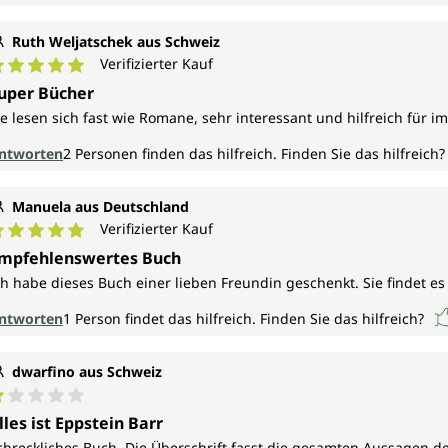
Ruth Weljatschek aus Schweiz
Verifizierter Kauf
urchschnittliche Bewertung von 5 von 5 Sternen
uper Bücher
ie lesen sich fast wie Romane, sehr interessant und hilfreich für im
ntworten
2
Personen finden das hilfreich.
Finden Sie das hilfreich?
Manuela aus Deutschland
Verifizierter Kauf
urchschnittliche Bewertung von 5 von 5 Sternen
mpfehlenswertes Buch
ch habe dieses Buch einer lieben Freundin geschenkt. Sie findet e
ntworten
1
Person findet das hilfreich.
Finden Sie das hilfreich?
dwarfino aus Schweiz
urchschnittliche Bewertung von 1 von 5 Sternen
lles ist Eppstein Barr
chreckliches Buch. Die Überschrift fasst die gesamten Aussagen 