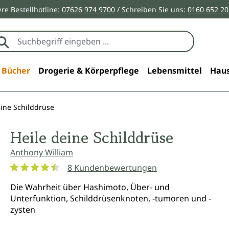
re Bestellhotline:
07626 974 9700
/ Schreiben Sie uns:
0160 652 2
Bücher
Drogerie & Körperpflege
Lebensmittel
Haus
eine Schilddrüse
Heile deine Schilddrüse
Anthony William
8 Kundenbewertungen
Durchschnittliche Bewertung von 4.5 von 5 Sternen
Die Wahrheit über Hashimoto, Über- und
Unterfunktion, Schilddrüsenknoten, -tumoren und -
zysten