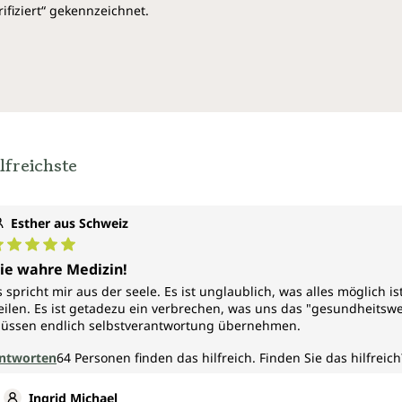
ifiziert“ gekennzeichnet.
lfreichste
Esther aus Schweiz
urchschnittliche Bewertung von 5 von 5 Sternen
ie wahre Medizin!
s spricht mir aus der seele. Es ist unglaublich, was alles möglich 
eilen. Es ist getadezu ein verbrechen, was uns das "gesundheitswe
üssen endlich selbstverantwortung übernehmen.
ntworten
64
Personen finden das hilfreich.
Finden Sie das hilfreich
Ingrid Michael