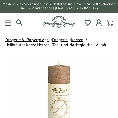
Melden Sie sich gern über unsere Bestellhotline:
07626 974 9700
/ Schreiben
alt springen
Sie uns:
0160 652 2038
(Mo-Fr 8-20 Uhr, Sa 8-12 Uhr)
Du hast 0 Pr
Drogerie & Körperpflege
Drogerie
Kerzen
Heilkräuter Kerze Herbst - Tag- und Nachtgleiche - Allgäu Kräuterwerkstatt
Bildergalerie überspringen