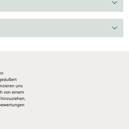
en
 geäußert
anzieren uns
ch von einem
 hinzuziehen,
pbewertungen