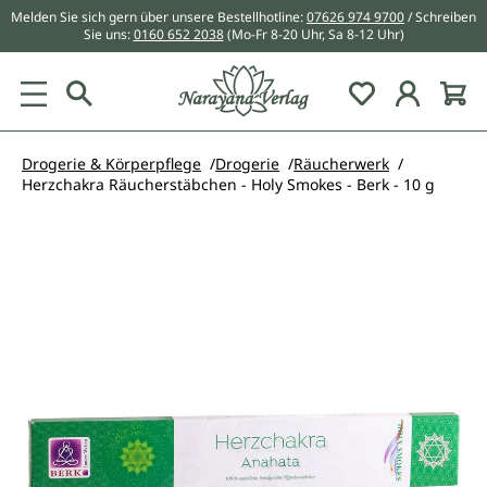
Melden Sie sich gern über unsere Bestellhotline:
07626 974 9700
/ Schreiben
alt springen
Sie uns:
0160 652 2038
(Mo-Fr 8-20 Uhr, Sa 8-12 Uhr)
Du hast 0 Pr
Drogerie & Körperpflege
Drogerie
Räucherwerk
Herzchakra Räucherstäbchen - Holy Smokes - Berk - 10 g
Bildergalerie überspringen