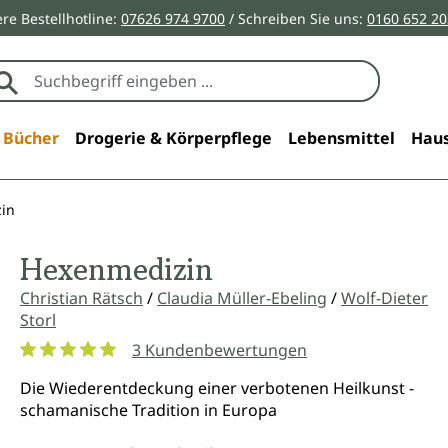
re Bestellhotline:
07626 974 9700
/ Schreiben Sie uns:
0160 652 2
Bücher
Drogerie & Körperpflege
Lebensmittel
Haus
in
Hexenmedizin
Christian Rätsch
/
Claudia Müller-Ebeling
/
Wolf-Dieter
Storl
3 Kundenbewertungen
Durchschnittliche Bewertung von 5 von 5 Sternen
Die Wiederentdeckung einer verbotenen Heilkunst -
schamanische Tradition in Europa