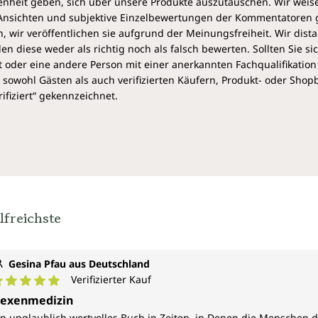
heit geben, sich über unsere Produkte auszutauschen. Wir weis
e Ansichten und subjektive Einzelbewertungen der Kommentatoren
 wir veröffentlichen sie aufgrund der Meinungsfreiheit. Wir dist
diese weder als richtig noch als falsch bewerten. Sollten Sie si
 oder eine andere Person mit einer anerkannten Fachqualifikation
sowohl Gästen als auch verifizierten Käufern, Produkt- oder Sho
ifiziert“ gekennzeichnet.
lfreichste
Gesina Pfau aus Deutschland
Verifizierter Kauf
urchschnittliche Bewertung von 5 von 5 Sternen
exenmedizin
in unglaublich wertvolles Buch,in Zeiten ,in Denen die Mensche