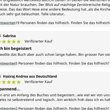
it der Natur brauchen. Der Blick auf mächtige Zerstörerische Reli
eise. Das das Wort Hexe eine andere Bedeutung hat ,als die Kirch
uch sehr gut beleuchtet. Tolle Literatur..
ntworten
19
Personen finden das hilfreich.
Finden Sie das hilfreich
Sabrina
Verifizierter Kauf
urchschnittliche Bewertung von 5 von 5 Sternen
ch bin begeistert
..wollte das Buch aber auch schon lange haben. Bin grosser Fan von
ntworten
5
Personen finden das hilfreich.
Finden Sie das hilfreich?
Haziraj Andrea aus Deutschland
Verifizierter Kauf
urchschnittliche Bewertung von 5 von 5 Sternen
pannend...
in erst am Anfang des Buches und begeistert...wie viel wir von 
ieles ist selbstredend und logisch...bin wirklich froh dass ich es ha
ntworten
2
Personen finden das hilfreich.
Finden Sie das hilfreich?