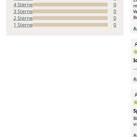
4 Sterne
0
m
3 Sterne
0
W
B
2 Sterne
0
1 Sterne
0
A
D
I
.
A
D
S
B
v
A