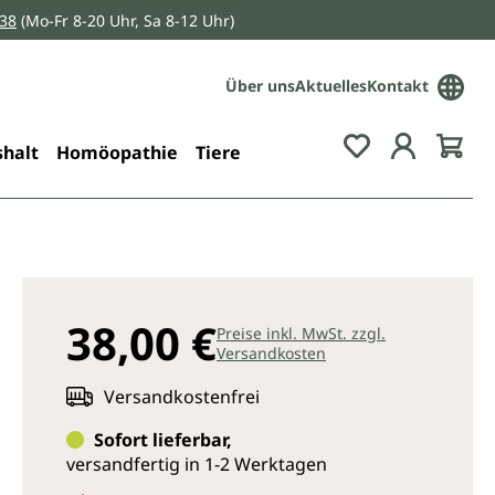
038
(Mo-Fr 8-20 Uhr, Sa 8-12 Uhr)
Über uns
Aktuelles
Kontakt
Du hast 0 Pro
halt
Homöopathie
Tiere
38,00 €
Preise inkl. MwSt. zzgl.
Versandkosten
Versandkostenfrei
Sofort lieferbar,
versandfertig in 1-2 Werktagen