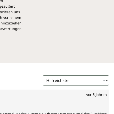
en
 geäußert
anzieren uns
ch von einem
 hinzuziehen,
pbewertungen
vor 6 Jahren
n dringend wieder Zugang zu Ihrem Ursprung und der Symbiose