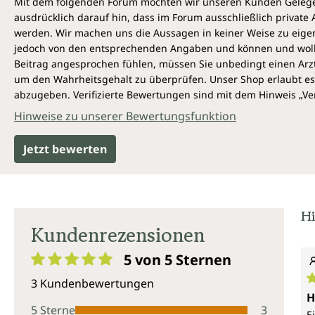
Mit dem folgenden Forum möchten wir unseren Kunden Gelegen
ausdrücklich darauf hin, dass im Forum ausschließlich privat
werden. Wir machen uns die Aussagen in keiner Weise zu eigen,
jedoch von den entsprechenden Angaben und können und wollen 
Beitrag angesprochen fühlen, müssen Sie unbedingt einen Arzt
um den Wahrheitsgehalt zu überprüfen. Unser Shop erlaubt es 
abzugeben. Verifizierte Bewertungen sind mit dem Hinweis „Ver
Hinweise zu unserer Bewertungsfunktion
Jetzt bewerten
Hi
Kundenrezensionen
5 von 5
Sternen
Durchschnittliche Bewertung von 5 von 5 Sternen
3 Kundenbewertungen
D
H
5 Sterne
3
E