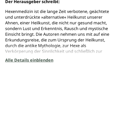
Der Herausgeber schreibt:
Hexenmedizin ist die lange Zeit verbotene, geächtete
und unterdrückte »alternative« Heilkunst unserer
Ahnen, einer Heilkunst, die nicht nur gesund macht,
sondern Lust und Erkenntnis, Rausch und mystische
Einsicht bringt. Die Autoren nehmen uns mit auf eine
Erkundungsreise, die zum Ursprung der Heilkunst,
durch die antike Mythologie, zur Hexe als
Verkörperung der Sinnlichkeit und schließlich zur
Giftmischerin und Heilerin führt. Das Buch öffnet die
Alle Details einblenden
Tür zum verdrängten Wissen der Hexenmedizin und
zeigt Wege, wie die heiligen Pflanzen unserer Ahnen
heute wieder genutzt werden können.