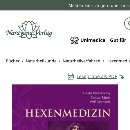
Melden Sie sich gern über unse
springen
Zur Hauptnavigation springen
Unimedica
Gut für
Bücher
Naturheilkunde
Naturheilverfahren
Hexenmediz
Leseprobe als PDF
Bildergalerie überspringen