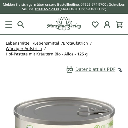
Melden Sie sich gern über unsere Bestellhotline:
07626 974 9700
/ Schreiben
alt springen
Sie uns:
0160 652 2038
(Mo-Fr 8-20 Uhr, Sa 8-12 Uhr)
Du hast 0 Pr
Lebensmittel
Lebensmittel
Brotaufstrich
Würziger Aufstrich
Hof-Pastete mit Kräutern Bio - Allos - 125 g
Datenblatt als PDF
Bildergalerie überspringen