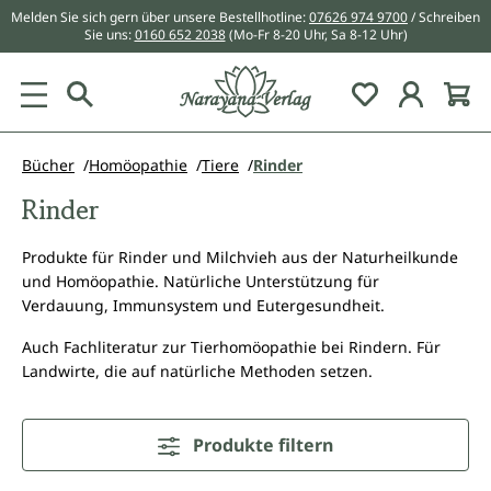
Melden Sie sich gern über unsere Bestellhotline:
07626 974 9700
/ Schreiben
alt springen
Sie uns:
0160 652 2038
(Mo-Fr 8-20 Uhr, Sa 8-12 Uhr)
Du hast 0 Pr
Bücher
Homöopathie
Tiere
Rinder
Rinder
Produkte für Rinder und Milchvieh aus der Naturheilkunde
und Homöopathie. Natürliche Unterstützung für
Verdauung, Immunsystem und Eutergesundheit.
Auch Fachliteratur zur Tierhomöopathie bei Rindern. Für
Landwirte, die auf natürliche Methoden setzen.
Produkte filtern