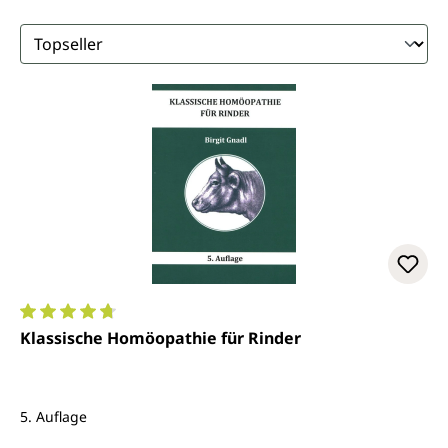
Durchschnittliche Bewertung von 4.8 von 5 Sternen
Klassische Homöopathie für Rinder
5. Auflage