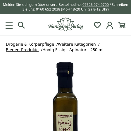
Melden Sie sich gern über unsere Bestellhotline:
07626 974 9700
/ Schreiben
alt springen
Sie uns:
0160 652 2038
(Mo-Fr 8-20 Uhr, Sa 8-12 Uhr)
Du hast 0 Pr
Drogerie & Körperpflege
Weitere Kategorien
Bienen-Produkte
Honig Essig - Apinatur - 250 ml
Bildergalerie überspringen