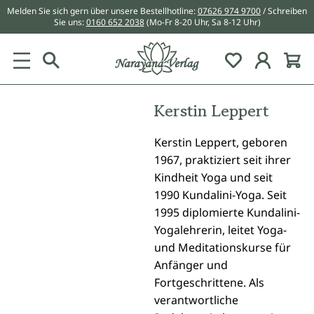
Melden Sie sich gern über unsere Bestellhotline:
07626 974 9700
/ Schreiben
alt springen
Sie uns:
0160 652 2038
(Mo-Fr 8-20 Uhr, Sa 8-12 Uhr)
Du hast 0 Pr
Kerstin Leppert
Kerstin Leppert, geboren
1967, praktiziert seit ihrer
Kindheit Yoga und seit
1990 Kundalini-Yoga. Seit
1995 diplomierte Kundalini-
Yogalehrerin, leitet Yoga-
und Meditationskurse für
Anfänger und
Fortgeschrittene. Als
verantwortliche