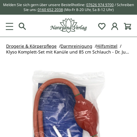
Melden Sie sich gern über unsere Bestellhotline:
07626 974 9700
/ Schreiben
alt springen
Sie uns:
0160 652 2038
(Mo-Fr 8-20 Uhr, Sa 8-12 Uhr)
Du hast 0 Pr
Drogerie & Körperpflege
Darmreinigung
Hilfsmittel
Klyso Komplett-Set mit Kanüle und 85 cm Schlauch - Dr. Junghans
Bildergalerie überspringen