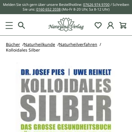
Melden Sie sich gern über unsere Bestellhotline:
07626 974 9700
/ Schreiben
alt springen
Sie uns:
0160 652 2038
(Mo-Fr 8-20 Uhr, Sa 8-12 Uhr)
Du hast 0 Pr
Bücher
Naturheilkunde
Naturheilverfahren
Kolloidales Silber
Bildergalerie überspringen