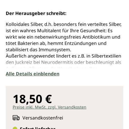
Der Herausgeber schreibt:
Kolloidales Silber, d.h. besonders fein verteiltes Silber,
ist ein wahres Multitalent für Ihre Gesundheit: Es
wirkt wie ein nebenwirkungsfreies Antibiotikum und
tötet Bakterien ab, hemmt Entzündungen und
stabilisiert das Immunsystem.
Äußerlich angewendet lindert es z.B. in Silbertextilien
den Juckreiz bei Neurodermitis oder beschleunigt als
Auflage in Pflastern die Wundheilung. Das
Alle Details einblenden
Einsatzgebiet von kolloidalem Silber ist jedoch
weitaus größer.
Dieser aktualisierte und erweiterte
18,50 €
Gesundheitsratgeber gibt einen umfassenden
Überblick über die Herstellung und Anwendung von
Preise inkl. MwSt. zzgl. Versandkosten
Silberwasser und beinhaltet:
Versandkostenfrei
- Mehr als 200 Krankheitsbilder und Einsatzgebiete
mit ausführlichen Angaben zur genauen Dosierung