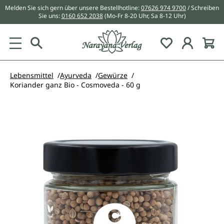
Melden Sie sich gern über unsere Bestellhotline:
07626 974 9700
/ Schreiben
alt springen
Sie uns:
0160 652 2038
(Mo-Fr 8-20 Uhr, Sa 8-12 Uhr)
Du hast 0 Pr
Lebensmittel
Ayurveda
Gewürze
Koriander ganz Bio - Cosmoveda - 60 g
Bildergalerie überspringen