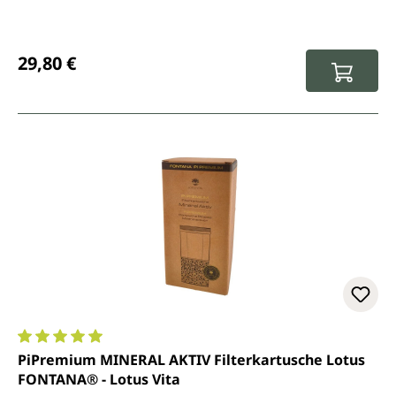
Regulärer Preis:
29,80 €
Durchschnittliche Bewertung von 5 von 5 Sternen
PiPremium MINERAL AKTIV Filterkartusche Lotus
FONTANA® - Lotus Vita