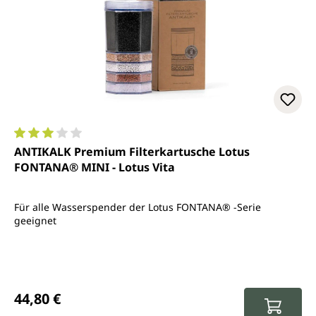
Durchschnittliche Bewertung von 3 von 5 Sternen
ANTIKALK Premium Filterkartusche Lotus
FONTANA® MINI - Lotus Vita
Für alle Wasserspender der Lotus FONTANA® -Serie
geeignet
Regulärer Preis:
44,80 €