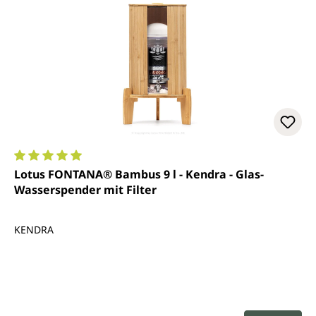
Durchschnittliche Bewertung von 5 von 5 Sternen
Lotus FONTANA® Bambus 9 l - Kendra - Glas-
Wasserspender mit Filter
KENDRA
Regulärer Preis: