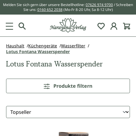
Melden Sie sich gern über unsere Bestellhotline:
07626 974 9700
/ Schreiben
alt springen
Sie uns:
0160 652 2038
(Mo-Fr 8-20 Uhr, Sa 8-12 Uhr)
Du hast 0 Pr
Haushalt
Küchengeräte
Wasserfilter
Lotus Fontana Wasserspender
Lotus Fontana Wasserspender
Produkte filtern