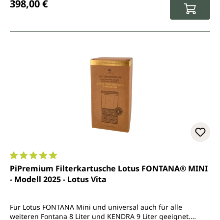
398,00 €
Durchschnittliche Bewertung von 5 von 5 Sternen
PiPremium Filterkartusche Lotus FONTANA® MINI
- Modell 2025 - Lotus Vita
Für Lotus FONTANA Mini und universal auch für alle
weiteren Fontana 8 Liter und KENDRA 9 Liter geeignet.