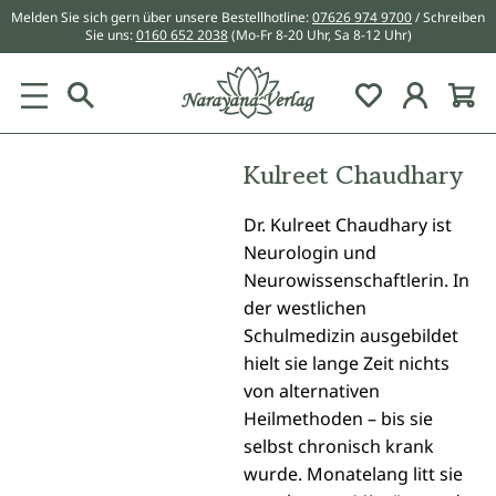
Melden Sie sich gern über unsere Bestellhotline:
07626 974 9700
/ Schreiben
alt springen
Sie uns:
0160 652 2038
(Mo-Fr 8-20 Uhr, Sa 8-12 Uhr)
Du hast 0 Pr
Kulreet Chaudhary
Dr. Kulreet Chaudhary ist
Neurologin und
Neurowissenschaftlerin. In
der westlichen
Schulmedizin ausgebildet
hielt sie lange Zeit nichts
von alternativen
Heilmethoden – bis sie
selbst chronisch krank
wurde. Monatelang litt sie