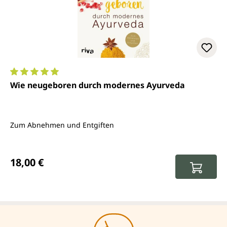
Durchschnittliche Bewertung von 5 von 5 Sternen
Wie neugeboren durch modernes Ayurveda
Zum Abnehmen und Entgiften
Regulärer Preis:
18,00 €